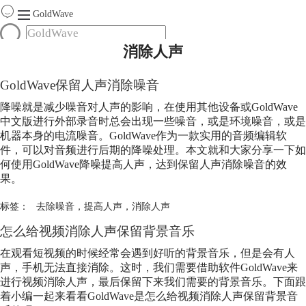
GoldWave
消除人声
首页
产品
GoldWave保留人声消除噪音
服务
降噪就是减少噪音对人声的影响，在使用其他设备或GoldWave
下载
中文版进行外部录音时总会出现一些噪音，或是环境噪音，或是
机器本身的电流噪音。GoldWave作为一款实用的音频编辑软
件，可以对音频进行后期的降噪处理。本文就和大家分享一下如
购买
何使用GoldWave降噪提高人声，达到保留人声消除噪音的效
果。
标签：
去除噪音
，
提高人声
，
消除人声
怎么给视频
消除人声
保留背景音乐
在观看短视频的时候经常会遇到好听的背景音乐，但是会有人
声，手机无法直接消除。这时，我们需要借助软件GoldWave来
进行视频
消除人声
，最后保留下来我们需要的背景音乐。下面跟
着小编一起来看看GoldWave是怎么给视频
消除人声
保留背景音