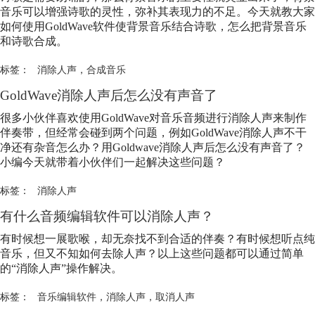
音乐可以增强诗歌的灵性，弥补其表现力的不足。今天就教大家
如何使用GoldWave软件使背景音乐结合诗歌，怎么把背景音乐
和诗歌合成。
标签：
消除人声
，
合成音乐
GoldWave
消除人声
后怎么没有声音了
很多小伙伴喜欢使用GoldWave对音乐音频进行
消除人声
来制作
伴奏带，但经常会碰到两个问题，例如GoldWave
消除人声
不干
净还有杂音怎么办？用Goldwave
消除人声
后怎么没有声音了？
小编今天就带着小伙伴们一起解决这些问题？
标签：
消除人声
有什么音频编辑软件可以
消除人声
？
有时候想一展歌喉，却无奈找不到合适的伴奏？有时候想听点纯
音乐，但又不知如何去除人声？以上这些问题都可以通过简单
的“
消除人声
”操作解决。
标签：
音乐编辑软件
，
消除人声
，
取消人声