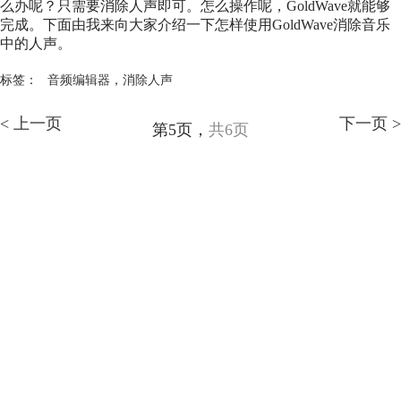
么办呢？只需要
消除人声
即可。怎么操作呢，GoldWave就能够
完成。下面由我来向大家介绍一下怎样使用GoldWave消除音乐
中的人声。
标签：
音频编辑器
，
消除人声
< 上一页
下一页 >
第5页，
共6页
GoldWave
Support
About
广告联盟
联系我们