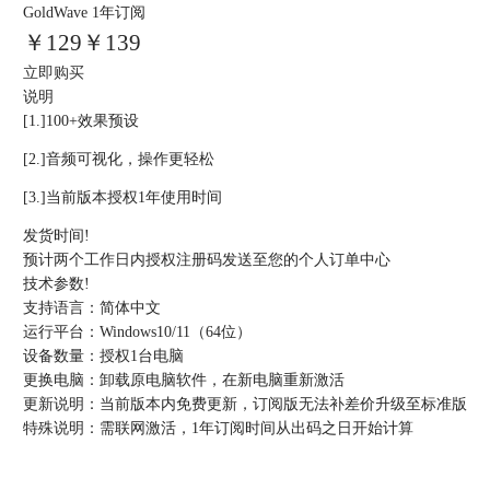
GoldWave 1年订阅
￥
129
￥139
立即购买
说明
[1.]100+效果预设
[2.]音频可视化，操作更轻松
[3.]当前版本授权1年使用时间
发货时间
!
预计两个工作日内授权注册码发送至您的个人订单中心
技术参数
!
支持语言：
简体中文
运行平台：
Windows10/11（64位）
设备数量：
授权1台电脑
更换电脑：
卸载原电脑软件，在新电脑重新激活
更新说明：
当前版本内免费更新，订阅版无法补差价升级至标准版
特殊说明：
需联网激活，1年订阅时间从出码之日开始计算