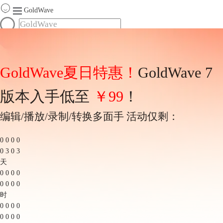
GoldWave
首页
产品
服务
GoldWave夏日特惠！
GoldWave 7
下载
版本入手低至
￥99
！
购买
编辑/播放/录制/转换多面手 活动仅剩：
0
0
0
0
0
3
0
3
天
0
0
0
0
0
0
0
0
时
0
0
0
0
0
0
0
0