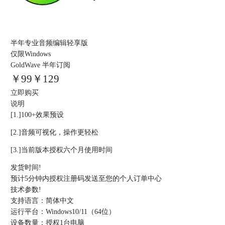
半年专业音频编辑轻享版
仅限Windows
GoldWave 半年订阅
￥
99
￥129
立即购买
说明
[1.]100+效果预设
[2.]音频可视化，操作更轻松
[3.]当前版本授权六个月使用时间
发货时间
!
预计5分钟内授权注册码发送至您的个人订单中心
技术参数
!
支持语言：
简体中文
运行平台：
Windows10/11（64位）
设备数量：
授权1台电脑