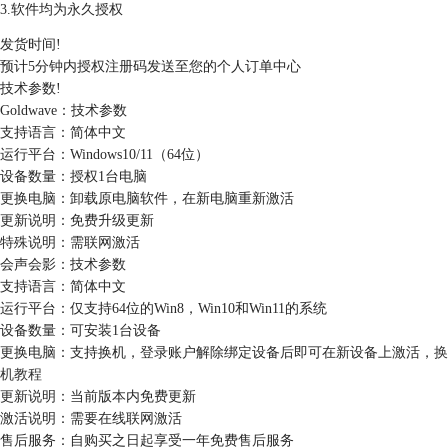
3.软件均为永久授权
发货时间
!
预计5分钟内授权注册码发送至您的个人订单中心
技术参数
!
Goldwave：
技术参数
支持语言：
简体中文
运行平台：
Windows10/11（64位）
设备数量：
授权1台电脑
更换电脑：
卸载原电脑软件，在新电脑重新激活
更新说明：
免费升级更新
特殊说明：
需联网激活
会声会影：
技术参数
支持语言：
简体中文
运行平台：
仅支持64位的Win8，Win10和Win11的系统
设备数量：
可安装1台设备
更换电脑：
支持换机，登录账户解除绑定设备后即可在新设备上激活，
换
机教程
更新说明：
当前版本内免费更新
激活说明：
需要在线联网激活
售后服务：
自购买之日起享受一年免费售后服务