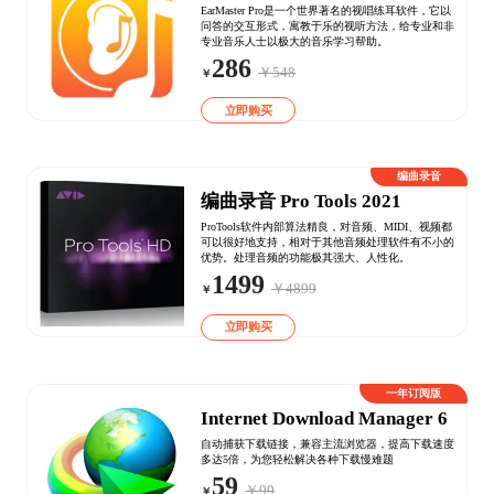
EarMaster Pro是一个世界著名的视唱练耳软件，它以
问答的交互形式，寓教于乐的视听方法，给专业和非
专业音乐人士以极大的音乐学习帮助。
286
￥548
￥
立即购买
编曲录音
编曲录音 Pro Tools 2021
ProTools软件内部算法精良，对音频、MIDI、视频都
可以很好地支持，相对于其他音频处理软件有不小的
优势。处理音频的功能极其强大、人性化。
1499
￥4899
￥
立即购买
一年订阅版
Internet Download Manager 6
自动捕获下载链接，兼容主流浏览器，提高下载速度
多达5倍，为您轻松解决各种下载慢难题
59
￥99
￥