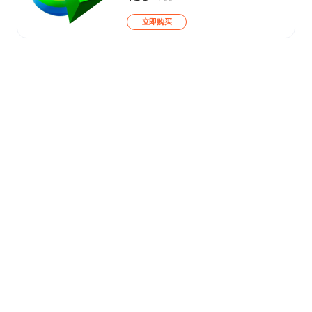
立即购买
GoldWave
Support
About