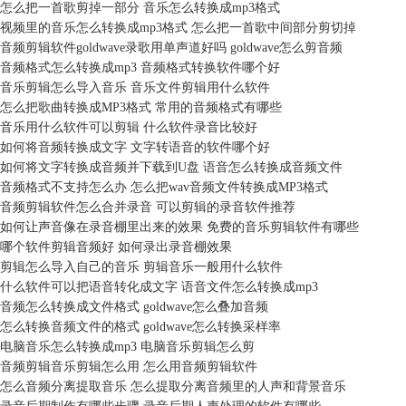
怎么把一首歌剪掉一部分 音乐怎么转换成mp3格式
视频里的音乐怎么转换成mp3格式 怎么把一首歌中间部分剪切掉
音频剪辑软件goldwave录歌用单声道好吗 goldwave怎么剪音频
音频格式怎么转换成mp3 音频格式转换软件哪个好
音乐剪辑怎么导入音乐 音乐文件剪辑用什么软件
怎么把歌曲转换成MP3格式 常用的音频格式有哪些
音乐用什么软件可以剪辑 什么软件录音比较好
如何将音频转换成文字 文字转语音的软件哪个好
如何将文字转换成音频并下载到U盘 语音怎么转换成音频文件
音频格式不支持怎么办 怎么把wav音频文件转换成MP3格式
音频剪辑软件怎么合并录音 可以剪辑的录音软件推荐
如何让声音像在录音棚里出来的效果 免费的音乐剪辑软件有哪些
哪个软件剪辑音频好 如何录出录音棚效果
剪辑怎么导入自己的音乐 剪辑音乐一般用什么软件
什么软件可以把语音转化成文字 语音文件怎么转换成mp3
音频怎么转换成文件格式 goldwave怎么叠加音频
怎么转换音频文件的格式 goldwave怎么转换采样率
电脑音乐怎么转换成mp3 电脑音乐剪辑怎么剪
音频剪辑音乐剪辑怎么用 怎么用音频剪辑软件
怎么音频分离提取音乐 怎么提取分离音频里的人声和背景音乐