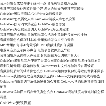
音乐剪辑合成软件哪个好用一点 音乐剪辑合成怎么做
视频声音降噪处理软件哪个好 怎么给拍摄的视频声音降噪
GoldWave可以混音吗 GoldWave如何做混音
GoldWave怎么弱化人声 GoldWave消减人声怎么设置
GoldWave如何消除爆破音 GoldWave破音修复
GoldWave怎么把音量调大 GoldWave怎么调音准
音频剪辑怎么剪辑 音频剪辑怎么把两个音频连接在一起播放
音频剪辑怎么保存到本地 音频剪辑怎么加空白音乐
MP3音频如何添加背景乐曲 MP3音频速度如何调慢
电脑录音怎么录内部声音 电脑录音软件怎么导出
音频编辑怎么调整人声位置 音频编辑怎么调整声音大小
GoldWave降调后音乐变慢了是怎么回事GoldWave降调后怎样保持原音
误删关键音频片段如何恢复 Goldwave临时文件存储路径在哪设置
音频剪切后时间轴错位怎么办 Goldwave如何修复剪切导致的音轨不同步
Goldwave从视频提取音频失败怎么办Goldwave支持的视频格式有哪些
Goldwave均衡器调节后低频缺失怎么补救 Goldwave动态压缩器参数如何
配置
Goldwave添加回声后声音失真怎么办 Goldwave混响强度与衰减时间怎样
调整
GoldWave安装设置