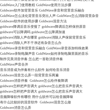
GoldWave入门使用教程 GoldWave使用方法步骤
Goldwave软件加背景音乐 GoldWave录音和背景音乐融合
GoldWave怎么淡化背景音乐突出人声 GoldWave怎么消除背景杂音
Goldwave软件的使用步骤 Goldwave混音方法
goldwave降调后音乐变慢了 goldwave降调后怎样保持原音
goldwave可以降调吗 goldwave怎么降调加速
goldwave消除人声在哪里 goldwave消除人声保留背景音乐
goldwave消除人声不干净还有杂音怎么办
GoldWave录音和背景音乐融合 GoldWave录音添加特殊效果
GoldWave录制电脑声音 GoldWave如何录制电脑里面的音乐
制作完美消音伴奏 怎么把一首歌消音伴奏
GoldWave声音合并
音乐消音成为伴奏有什么软件 如何给音乐消音
Goldwave混音怎么弄一段背景音乐两遍
Goldwave消音伴奏 Goldwave怎么给伴奏降调
goldwave怎样把声音调大 goldwave怎么把音乐声音调大
goldwave怎样把声音调大 goldwave怎么把音乐声音调大
音频降噪软件有哪些 用什么软件可以给音频降噪
有什么比较好的混音软件 Goldwave混音怎么做
Goldwave消音怎么弄