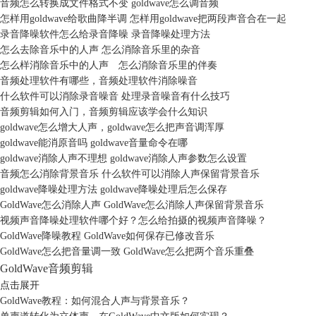
音频怎么转换成文件格式不变 goldwave怎么调音频
怎样用goldwave给歌曲降半调 怎样用goldwave把两段声音合在一起
录音降噪软件怎么给录音降噪 录音降噪处理方法
怎么去除音乐中的人声 怎么消除音乐里的杂音
怎么样消除音乐中的人声 怎么消除音乐里的伴奏
音频处理软件有哪些，音频处理软件消除噪音
什么软件可以消除录音噪音 处理录音噪音有什么技巧
音频剪辑如何入门，音频剪辑应该学会什么知识
goldwave怎么增大人声，goldwave怎么把声音调浑厚
goldwave能消原音吗 goldwave音量命令在哪
goldwave消除人声不理想 goldwave消除人声参数怎么设置
音频怎么消除背景音乐 什么软件可以消除人声保留背景音乐
goldwave降噪处理方法 goldwave降噪处理后怎么保存
GoldWave怎么消除人声 GoldWave怎么消除人声保留背景音乐
视频声音降噪处理软件哪个好？怎么给拍摄的视频声音降噪？
GoldWave降噪教程 GoldWave如何保存已修改音乐
GoldWave怎么把音量调一致 GoldWave怎么把两个音乐重叠
GoldWave音频剪辑
点击展开
GoldWave教程：如何混合人声与背景音乐？