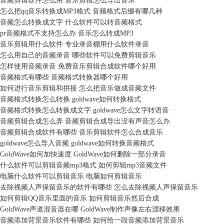
音频剪辑软件怎么用 音乐剪辑怎么导出音乐
怎么把qq音乐转换成MP3格式 音频格式后缀有哪几种
音频怎么转换成文字 什么软件可以转音频格式
pr音频格式不支持怎么办 音乐怎么转成MP3
音乐剪辑用什么软件 专业录音棚用什么软件录音
怎么用自己的音频录音 哪些软件可以免费剪辑音乐
怎样使用音频录音 免费音乐剪辑合成软件哪个好用
音频格式有哪些 音频格式转换器哪个好用
如何进行音乐剪辑和拼接 怎么把音乐做成音频文件
音频格式转换怎么转换 goldwave如何转换格式
音频格式转换怎么转换成文字 goldwave怎么文字转语音
音频剪辑合成怎么弄 音频剪辑合成导出没有声音怎么办
音频剪辑合成软件有哪些 音乐剪辑软件怎么合成音乐
goldwave怎么导入音频 goldwave如何转换音频格式
GoldWave如何加快速度 GoldWave如何删除一部分录音
什么软件可以剪辑音频mp3格式 如何剪辑mp3音频文件
电脑什么软件可以剪辑音乐 电脑如何剪辑音乐
去除视频人声保留音乐的软件有哪些 怎么去除视频人声保留音乐
如何剪辑QQ音乐里面的音乐 如何剪辑音乐然后合成
GoldWave声道混音器在哪 GoldWave制作声像左右漂移效果
音频添加背景音乐软件有哪些 如何给一段音频添加背景音乐