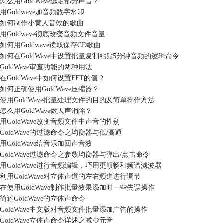
怎么用GoldWave选定部分声音？
用Goldwave加音频数字水印
如何制作小黄人音效的歌曲
用Goldwave彻底改变音频文件音量
如何用Goldwave读取保存CD歌曲
如何在GoldWave中设置批量复制粘贴5分钟音频的逻辑命令
GoldWave审查功能的两种用法
在GoldWave中如何设置FFT的值？
如何正确使用GoldWave压缩器？
使用GoldWave批量处理文件的目的及简单操作方法
怎么用GoldWave做人声消除？
用GoldWave改变音频文件中声音的性别
GoldWave的过滤命令之均衡器与低/高通
用GoldWave给音乐加回声音效
GoldWave过滤命令之参数均衡器与弹出/点击命令
用GoldWave进行音频编辑，巧用更顺畅和频谱滤波器
利用GoldWave对立体声道的左右频道进行调节
在使用GoldWave制作批量效果添加时一些失误操作
简述GoldWave的立体声命令
GoldWave中文版对音频文件批量添加广告的操作
GoldWave立体声命令详述之减少元音