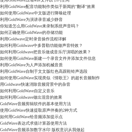
使用GoldWave压缩wav文件以节约空间
利用GoldWave配音功能制作类似于新闻的“翻译“效果
如何使用GoldWave中文版进行降噪处理
利用GoldWave为演讲录音减少静音
你知道怎么用GoldWave来录制系统声音吗？
如何正确使用GoldWave的存储功能
利用Goldwave定时录音操作流程详解
如何利用Goldwave中多普勒功能做声音特效？
如何利用Goldwave把音乐做成音乐厅演唱的效果？
如何使用GoldWave新建一个录音文件并添加文件信息
利用GoldWave为人声添加机械音质
利用GoldWave自制于文文版红色高跟鞋铃声选段
如何使用GoldWave实现类似《情歌王》的超长音频制作
用Goldwave快速消除音频背景中的杂音
如何利用GoldWave自定义音乐
如何利用Goldwave做出混音的效果
GoldWave音频剪辑软件的基本使用方法
使用GoldWave快速提取原声伴奏的2种方式
如何用GoldWave给音频添加提示点
GoldWave表达式求值计算器使用方法
GoldWave音频添加数字水印 版权意识从我做起