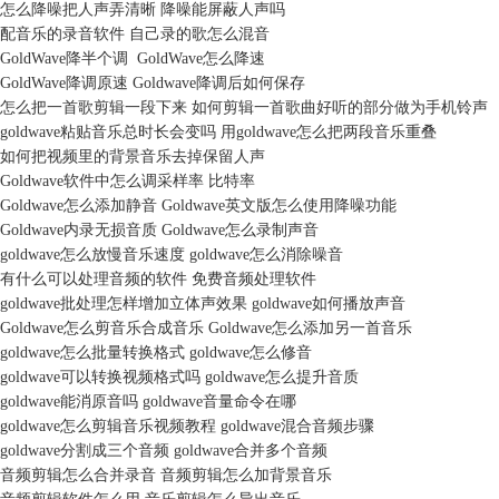
怎么降噪把人声弄清晰 降噪能屏蔽人声吗
配音乐的录音软件 自己录的歌怎么混音
GoldWave降半个调 GoldWave怎么降速
GoldWave降调原速 Goldwave降调后如何保存
怎么把一首歌剪辑一段下来 如何剪辑一首歌曲好听的部分做为手机铃声
goldwave粘贴音乐总时长会变吗 用goldwave怎么把两段音乐重叠
如何把视频里的背景音乐去掉保留人声
Goldwave软件中怎么调采样率 比特率
Goldwave怎么添加静音 Goldwave英文版怎么使用降噪功能
Goldwave内录无损音质 Goldwave怎么录制声音
goldwave怎么放慢音乐速度 goldwave怎么消除噪音
有什么可以处理音频的软件 免费音频处理软件
goldwave批处理怎样增加立体声效果 goldwave如何播放声音
Goldwave怎么剪音乐合成音乐 Goldwave怎么添加另一首音乐
goldwave怎么批量转换格式 goldwave怎么修音
goldwave可以转换视频格式吗 goldwave怎么提升音质
goldwave能消原音吗 goldwave音量命令在哪
goldwave怎么剪辑音乐视频教程 goldwave混合音频步骤
goldwave分割成三个音频 goldwave合并多个音频
音频剪辑怎么合并录音 音频剪辑怎么加背景音乐