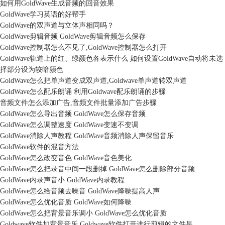
如何用GoldWave生成音频的回音效果
GoldWave学习英语的好帮手
GoldWave的双声道与立体声相同吗？
GoldWave剪辑音频 GoldWave剪辑音频怎么保存
GoldWave控制器怎么不见了,GoldWave控制器怎么打开
GoldWave轨道上的红、绿颜色各表示什么 如何设置GoldWave自动将未选
择部分设为较暗颜色
GoldWave怎么把单声道变成双声道,Goldwave单声道转双声道
GoldWave怎么配乐朗诵 利用Goldwave配乐朗诵的步骤
音频文件怎么添加广告,音频文件批量添加广告步骤
GoldWave怎么导出音频 GoldWave怎么保存音频
GoldWave怎么调整速度 GoldWave变速不变调
GoldWave消除人声教程 GoldWave音频消除人声保留音乐
GoldWave软件的混音方法
GoldWave怎么改变音色 GoldWave音色美化
GoldWave怎么把录音中间一段删掉 GoldWave怎么删除部分音频
GoldWave内录声音小 GoldWave内录教程
GoldWave怎么给音频去噪音 GoldWave降噪提高人声
GoldWave怎么优化音质 GoldWave如何降噪
GoldWave怎么把背景音乐调小 GoldWave怎么优化音质
Goldwave软件加背景音乐 Goldwave软件打开进行剪辑的文件是