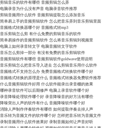
剪辑音乐的软件有哪些 音频剪辑怎么弄
电脑录音为什么没有声音 电脑录音软件推荐
剪辑音频用什么软件 音频剪辑提取怎么添加音乐
简单易上手的音频剪辑软件 怎么把音乐弄到音乐剪辑里面
音频格式转换器哪个好 音频格式转mp3
音乐剪辑怎么剪 有什么免费的剪辑音乐的软件
简单易操作的音频剪辑软件 怎么将音乐剪辑到视频里
电脑上如何录音转文字 电脑音频转文字软件
音乐怎么剪掉一部分 有没有免费的音乐剪辑软件
音频剪辑软件有哪些 音频剪辑软件goldwave使用说明
音乐剪辑怎么把音乐导入进去 怎么剪辑音乐用什么软件
音频格式不支持怎么办 免费音频格式转换软件哪个好
音频格式转换的原理是什么 音频格式转换器免费软件推荐
什么音频剪辑软件好用 什么软件能录出录音棚的效果
哪种录音软件可以后期修声 电脑上录音软件哪个好
录音降噪处理软件哪个好 录音降噪音的好方法有哪些
降噪突出人声的软件有什么 音频降噪软件哪个好
消除人声制作伴奏软件有哪些 如何提取伴奏去掉人声
音乐转为音频文件的软件哪个好 怎样把音乐转为音频文件
录制音频用什么软件效果好 录制音频如何让声音好听