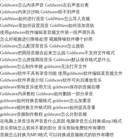
Goldwave怎么内录声音 Goldwave左右声道分离
Goldwave内录沙沙响 Goldwave听不到声音
GoldWave如何进行混音 GoldWave怎么导入音频
GoldWave里如何设置混音 GoldWave如何添加音轨
使用goldwave软件编辑某音频文件第一段声调升高
怎么对视频进行降噪处理 视频降噪软件哪个好用
Goldwave怎么配背景音乐 Goldwave怎么接歌
Goldwave把两段音频合起来怎么搞 Goldwave不支持文件格式
Goldwave怎么拼接两段音乐 Goldwave默认保存格式是什么
goldwave怎么制作串烧 goldwave无法打开文件
Goldwave软件不具有录音功能 使用goldwave软件编辑某音频文件
Goldwave软件界面介绍 Goldwave软件可向后播放音乐
goldwave剪辑音乐使用方法 goldwave保存的音频在哪
Goldwave内录教程 Goldwave如何删除一部分录音
goldwave如何转换音频格式 goldwave怎么加重音
goldwave能转换文件格式吗 goldwave如何提高音量
goldwave音频制作教程 goldwave怎么分割音频
在电脑上录音没有声音是什么原因 电脑录音怎么转换成mp3格式
音乐剪辑怎么剪掉不要的部分 音乐剪辑免费软件有哪些
音频怎么转换为MP3格式 可以转换成音频格式的软件有哪些