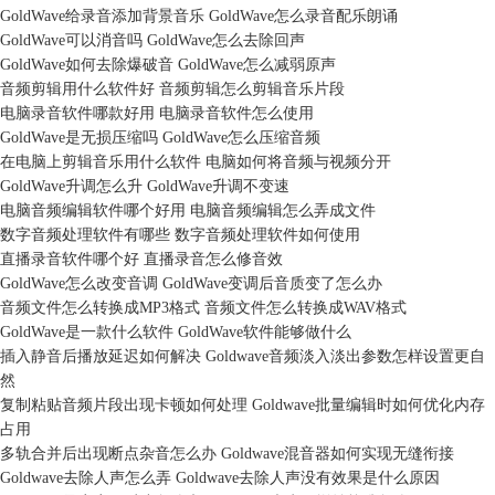
GoldWave给录音添加背景音乐 GoldWave怎么录音配乐朗诵
GoldWave可以消音吗 GoldWave怎么去除回声
GoldWave如何去除爆破音 GoldWave怎么减弱原声
音频剪辑用什么软件好 音频剪辑怎么剪辑音乐片段
电脑录音软件哪款好用 电脑录音软件怎么使用
GoldWave是无损压缩吗 GoldWave怎么压缩音频
在电脑上剪辑音乐用什么软件 电脑如何将音频与视频分开
GoldWave升调怎么升 GoldWave升调不变速
电脑音频编辑软件哪个好用 电脑音频编辑怎么弄成文件
数字音频处理软件有哪些 数字音频处理软件如何使用
直播录音软件哪个好 直播录音怎么修音效
GoldWave怎么改变音调 GoldWave变调后音质变了怎么办
音频文件怎么转换成MP3格式 音频文件怎么转换成WAV格式
GoldWave是一款什么软件 GoldWave软件能够做什么
插入静音后播放延迟如何解决 Goldwave音频淡入淡出参数怎样设置更自
然
复制粘贴音频片段出现卡顿如何处理 Goldwave批量编辑时如何优化内存
占用
多轨合并后出现断点杂音怎么办 Goldwave混音器如何实现无缝衔接
Goldwave去除人声怎么弄 Goldwave去除人声没有效果是什么原因