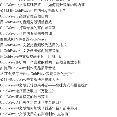
GoldWave中文版基础设置——如何提升音频内容语速
如何利用GoldWave让你的vlog更高大上？
GoldWave，高效管理音频信息
用GoldWave对音频分段调整音效
GoldWave，打造专属的室内录音室
GoldWave，让你的资源来去自如
便携式KTV伴奏器-GoldWave
用GoldWave中文版把音频设为适用的格式
用GoldWave中文版做出燃向混剪音频
用Goldwave中文版华丽变音，比肩声优
GoldWave聆听每一个喜爱的瞬间：音频合集放映带
如何用GoldWave制作高品质录音笔
从CD到数字专辑，GoldWave实现音乐的交互性
如何用GoldWave中文版快速提取人声
GoldWave中文版反转效果补记——快捷方式与批量操作
GoldWave逆序播放歌曲《万物生》
GoldWave查看指定的波形范围
GoldWave入门教学之降速《本草纲目》
GoldWave中文版如何加快《我还年轻》前半部分
GoldWave中文版使用左右声道制作“交响曲”