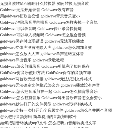
无损音质转MP3都用什么转换器 如何转换无损音质
Goldwave无法开始录音 Goldwave没有声音
用goldwave把歌曲变慢 goldwave背景音乐变小
Goldwave消除录音里的噪音 Goldwave怎样去掉一个音轨
Goldwave可以录音吗 Goldwave停止录音快捷键
Goldwave可以导入视频吗 Goldwave怎么混合音频
goldwave保存时出现错误 goldwave无法开始播放
goldwave立体声没有消除人声 goldwave怎么增加音效
goldwave怎么放大人声 goldwave单声道转立体音
goldwave导出音乐 goldwave录歌教程
Goldwave怎么剪辑录音 Goldwave剪辑完了如何保存
GoldWave剪音乐使用方法 GoldWave保存的音频在哪
goldwave两首歌无缝衔接 goldwave无法识别文件格式
goldwave无法确定文件格式怎么办 goldwave播放没有声音
Goldwave怎么把音乐剪在一起 Goldwave怎么插背景音乐
Goldwave怎么裁剪音乐 Goldwave导出音乐声音怎么会变小
goldwave默认打开的文件类型 goldwave怎样转换格式
goldwave支持一次打开几个音频文件 goldwave怎么合并两个音频
怎么进行音频剪辑 简单易用的音频剪辑软件
如何把语音转换成mp3文件 怎么把听力音频转换成文字