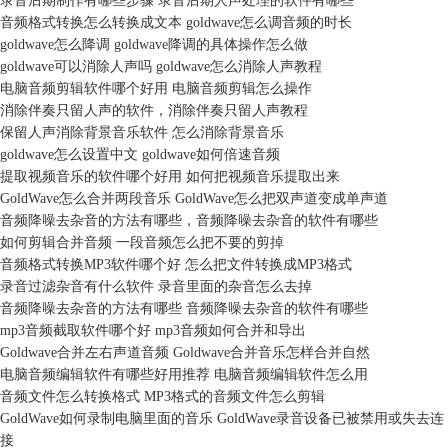
录音后期制作有哪些步骤 录音后期人声处理的软件有哪些
音频格式转换怎么转换成文本 goldwave怎么调音频的时长
goldwave怎么降调 goldwave降调的具体操作怎么做
goldwave可以消除人声吗 goldwave怎么消除人声教程
电脑音频剪辑软件哪个好用 电脑音频剪辑怎么操作
消除伴奏只留人声的软件，消除伴奏只留人声教程
保留人声消除背景音乐软件 怎么消除背景音乐
goldwave怎么设置中文 goldwave如何倍速音频
提取视频音乐的软件哪个好用 如何把视频音乐提取出来
GoldWave怎么合并两段音乐 GoldWave怎么把双声道变成单声道
音频降噪去杂音的方法有哪些，音频降噪去杂音的软件有哪些
如何剪辑合并音频 一段音频怎么把不要的剪掉
音频格式转换MP3软件哪个好 怎么把文件转换成MP3格式
录音过滤杂音有什么软件 录音里面的杂音怎么去掉
音频降噪去杂音的方法有哪些 音频降噪去杂音的软件有哪些
mp3音频截取软件哪个好 mp3音频如何合并和导出
Goldwave合并左右声道音频 Goldwave合并音乐怎样合并自然
电脑音频编辑软件有哪些好用推荐 电脑音频编辑软件怎么用
音频文件怎么转换格式 MP3格式的音频文件怎么剪辑
GoldWave如何录制电脑里面的音乐 GoldWave录音设备已被禁用或失去连
接