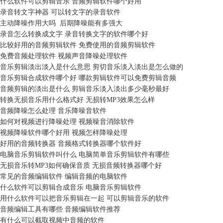
什么软件可以剪辑音乐 音频剪辑软件哪个好用
录音转文字神器 可以转文字的录音软件
主动降噪作用大吗 后期降噪能有多强大
录音怎么转换成文字 录音转换文字的软件哪个好
比较好用的音频剪辑软件 免费使用的音频剪辑软件
免费音频处理软件 视频声音降噪处理软件
音乐剪辑淡出淡入是什么意思 剪切音乐淡入淡出是怎么做的
音乐剪辑合成软件哪个好 哪款剪辑软件可以免费剪辑音频
音频剪辑的淡出是什么 剪辑音乐淡入淡出多少毫秒最好
转换无损音乐用什么格式好 无损转MP3效果怎么样
音频降噪怎么处理 音乐降噪音软件
如何对视频进行降噪处理 视频噪音消除软件
视频降噪软件哪个好用 视频怎样降噪处理
好用的音频转换器 音频格式转换器哪个软件好
电脑音乐剪辑软件叫什么 电脑简单音乐剪辑软件有哪些
无损音乐转MP3如何确保音质 无损音频转换器哪个好
常见的音频编辑软件 编辑音频的电脑软件
什么软件可以剪辑合成音乐 电脑音乐剪辑软件
用什么软件可以把音乐剪辑在一起 可以剪辑音乐的软件
音频编辑工具有哪些 音频编辑软件推荐
有什么可以截取视频中音频的软件