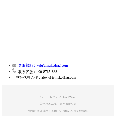
About
广告联盟
图三：选中需要消除的背景音乐部分
联系我们
3、使用软件的【降噪】工具对音频进行背景音乐的消除处理，一般来
客服邮箱：kefu@makeding.com
说，软件内置的降噪功能能够去除大部分背景声。
联系客服：400-8765-888
软件代理合作：alex.qi@makeding.com
图四：打开降噪界面并完成降噪预设
4、降噪完成后可以在软件主页面中对降噪完成的音频进行试听，来了
Copyright © 2026
GoldWave
解背景音乐的消除效果。
苏州思杰马克丁软件有限公司
5、如果对背景音乐的消除程度高，可以直接使用【审查器】功能，用
经营许可证编号：苏B1.B2-20150228
|
证照信息
其他音频选项（例如蜂鸣器声音）对这段音频进行替代处理，从而达