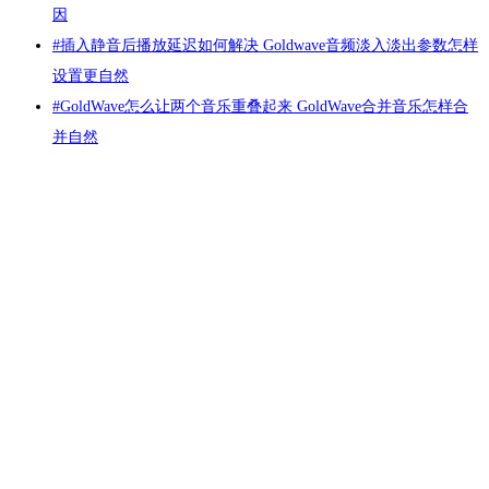
因
上面为大家介绍了几款常用的消除背景音乐保留人声软件，下面为大
家介绍怎么消除背景音乐，这里以GoldWave软件为例，向大家展示具
#
插入静音后播放延迟如何解决 Goldwave音频淡入淡出参数怎样
体的操作步骤。
设置更自然
#
GoldWave怎么让两个音乐重叠起来 GoldWave合并音乐怎样合
1、首先打开软件并将需要消除背景音乐的部分导入到软件中。
并自然
GoldWave
图二：将音频文件导入到软件中
Support
2、使用鼠标选中需要消除背景音的片段。