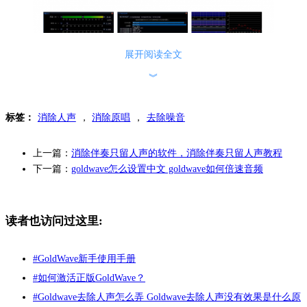
展开阅读全文
︾
图一：GoldWave软件相关功能
标签：
消除人声
，
消除原唱
，
去除噪音
2、Audition
这是Adobe公司推出的专业音频编辑软件。Audition提供了一系列高级
上一篇：
消除伴奏只留人声的软件，消除伴奏只留人声教程
音频处理工具，包括消除背景噪音和分离声音功能。它适用于音乐制
下一篇：
goldwave怎么设置中文 goldwave如何倍速音频
作、后期制作以及专业音频处理领域。
3、Melodyne
读者也访问过这里:
是一款专业的音频处理软件，它能够对音频进行精细的编辑和分析。
Melodyne可以帮助用户准确地识别和编辑人声和背景音乐，使用户能
#
GoldWave新手使用手册
够更好地控制音频素材。
#
如何激活正版GoldWave？
二、怎么消除背景音乐
#
Goldwave去除人声怎么弄 Goldwave去除人声没有效果是什么原