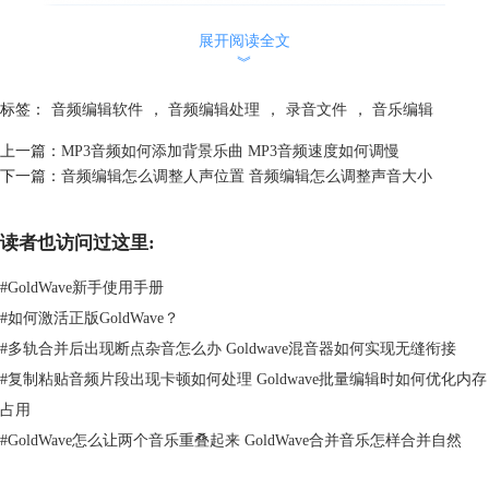
展开阅读全文
︾
标签：
音频编辑软件
，
音频编辑处理
，
录音文件
，
音乐编辑
图2：电脑声音设置
上一篇：
MP3音频如何添加背景乐曲 MP3音频速度如何调慢
下一篇：
音频编辑怎么调整人声位置 音频编辑怎么调整声音大小
3、在“声音”设置页面点击左上角的“录制”，在“立体声混音”任意空白处
鼠标右键，选择“启用”，再点击右下角的“设为默认值”。如果不想录制到
电脑外的其他声音，可右键单击“麦克风”选择“禁用”。
读者也访问过这里:
#
GoldWave新手使用手册
#
如何激活正版GoldWave？
#
多轨合并后出现断点杂音怎么办 Goldwave混音器如何实现无缝衔接
#
复制粘贴音频片段出现卡顿如何处理 Goldwave批量编辑时如何优化内存
占用
#
GoldWave怎么让两个音乐重叠起来 GoldWave合并音乐怎样合并自然