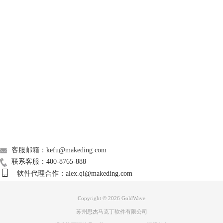
GoldWave
Support
About
图3：启用立体声混音
广告联盟
4、双击“立体声混音”，在立体声混音属性里点击菜单栏的“级别”，拉动
联系我们
滑竿把立体声混音的数值调整到最大。
客服邮箱：kefu@makeding.com
联系客服：400-8765-888
软件代理合作：alex.qi@makeding.com
Copyright © 2026
GoldWave
苏州思杰马克丁软件有限公司