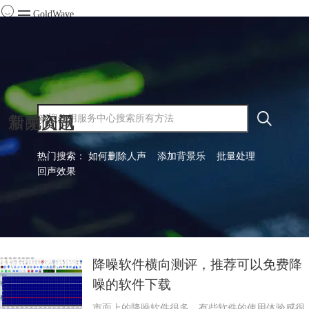
GoldWave
首页
产品
服务
音频添加背景音乐软件有哪些？如何
下载
给一段音频添加背景音乐？
新手入门
常见问题
新闻资讯
背景音乐可以根据内容的需要营造出特定的氛围，
购买
增强情感色彩，使听众更容易沉浸在音频内容中，
热门搜索：
如何删除人声
添加背景乐
批量处理
提高情感共鸣。这篇文章来了解一下音频添加背景
回声效果
音乐软件有哪些，如何给一段音频添加背景音乐。
标签：
goldwave背景音乐
，
阅读全文
降噪软件横向测评，推荐可以免费降
噪的软件下载
市面上的降噪软件很多，有些软件的使用体验感很