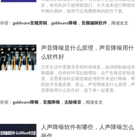
好，有些则并不能帮助我们。今天就来进行降噪软
件横向测评，推荐可以免费降噪的软件下载。
标签：
goldwave音频剪辑
，
goldwave降噪
，
音频编辑软件
，
阅读全文
声音降噪是什么原理，声音降噪用什
么软件好
日常生活中需要录音的时候很多，如演唱歌曲或录
制视频，但有时环境比较嘈杂，会产生噪音影响音
质。这需要借助后期音频处理软件来进行降噪，帮
助提升音频质量。那么，声音降噪是什么原理，声
音降噪用什么软件好，接下来一起看看。
标签：
goldwave降噪
，
音频降噪
，
去除噪音
，
阅读全文
人声降噪软件有哪些，人声降噪怎么
操作