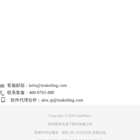
OK确认，此时音频里的人声就消除掉了。将新的音频另存为到目标文件
GoldWave
夹就得到音频中的音乐。
Support
About
广告联盟
联系我们
客服邮箱：kefu@makeding.com
联系客服：400-8765-888
软件代理合作：alex.qi@makeding.com
图3 取消人声预设
Copyright © 2026
GoldWave
二、怎么提取分离音频里的人声和背景音乐
苏州思杰马克丁软件有限公司
上文我们分享了提取音频里背景音乐的方法，接下来我们来分享一下，提
经营许可证编号：苏B1.B2-20150228
|
证照信息
取音频中人声的方法。