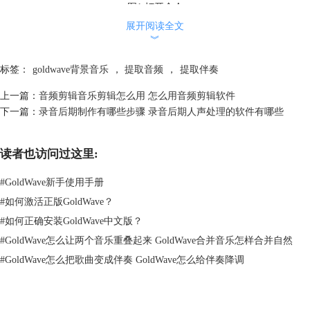
图1 打开命令
展开阅读全文
步骤二、点击软件效果菜单，文件移动到立体声命令，再点击折叠菜单中
︾
的混音器命令，打开混音器。
标签：
goldwave背景音乐
，
提取音频
，
提取伴奏
上一篇：
音频剪辑音乐剪辑怎么用 怎么用音频剪辑软件
下一篇：
录音后期制作有哪些步骤 录音后期人声处理的软件有哪些
读者也访问过这里:
#
GoldWave新手使用手册
#
如何激活正版GoldWave？
#
如何正确安装GoldWave中文版？
#
GoldWave怎么让两个音乐重叠起来 GoldWave合并音乐怎样合并自然
#
GoldWave怎么把歌曲变成伴奏 GoldWave怎么给伴奏降调
图2 混音器命令
步骤三、点击混音器的预设，在下拉菜单中点击取消人声选项，并点击