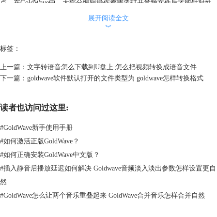
点，在GoldWave中，大部分编辑操作都需要打开音频文件后才能针对性
处理，但批量处理不需要，需要进行批量处理的文件，并不需要将它们在
展开阅读全文
软件中全部打开。
︾
在批量处理窗口的“资源”选项卡，选择要处理的文件或文件夹，这就是下
一步的操作对象。
标签：
上一篇：
文字转语音怎么下载到U盘上 怎么把视频转换成语音文件
下一篇：
goldwave软件默认打开的文件类型为 goldwave怎样转换格式
读者也访问过这里:
#
GoldWave新手使用手册
#
如何激活正版GoldWave？
#
如何正确安装GoldWave中文版？
#
插入静音后播放延迟如何解决 Goldwave音频淡入淡出参数怎样设置更自
然
图2 选择处理对象
#
GoldWave怎么让两个音乐重叠起来 GoldWave合并音乐怎样合并自然
如上图所示，用户可以选择“当前声音窗口”，也可以选择“所有声音窗