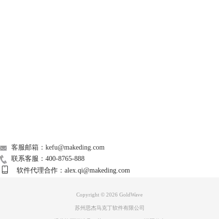
口”，或者在本地文件中直接上传文件或文件夹。
格式转换用到的是第三个选项卡“兑换”，在其中勾选“将文件转换为以下
格式”，就能设置文件格式及参数，GoldWave将会根据这里设置的参数对
GoldWave
文件进行批处理。
Support
About
广告联盟
联系我们
客服邮箱：kefu@makeding.com
联系客服：400-8765-888
软件代理合作：alex.qi@makeding.com
图3 设置文件格式
在“目的地”选项卡下，可以设置文件的输出位置，一般来说，我们建议将
Copyright © 2026
GoldWave
输出文件保留在原始文件夹中，或者将其保存到指定位置，不推荐覆盖或
苏州思杰马克丁软件有限公司
删除原始文件，这样可能会导致一些操作无法回溯。