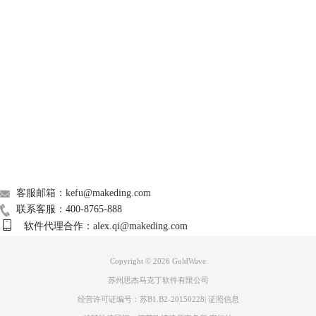
GoldWave
图二：GoldWave中文版的多普勒操作手册界面
图二所展示出来的界面便是通过点击图一中“帮助”后的结果。但如图所示
全是英文，这里是需要官方简单的改进的地方，可以将此处的英文操作手
Support
册改为中文。笔者利用一些软件将英文操作手册翻译成中文，如下图，希
望能帮大家了解GoldWave中文版的操作。
About
广告联盟
联系我们
客服邮箱：kefu@makeding.com
联系客服：400-8765-888
软件代理合作：alex.qi@makeding.com
图三：GoldWave中文版有关多普勒操作手册的翻译
Copyright © 2026
GoldWave
图三所示为图二的多普勒英文操作手册的翻译，对于已经购买了
GoldWave中文版的操作者，如果对软件的内容不了解，可以向客服索要
苏州思杰马克丁软件有限公司
一下翻译英文操作手册的方法。此处对于多普勒效果的操作便不做讲解，
经营许可证编号：苏B1.B2-20150228
|
证照信息
之后会专门制作一篇关于GoldWave中文版中多普勒效果的应用教程。