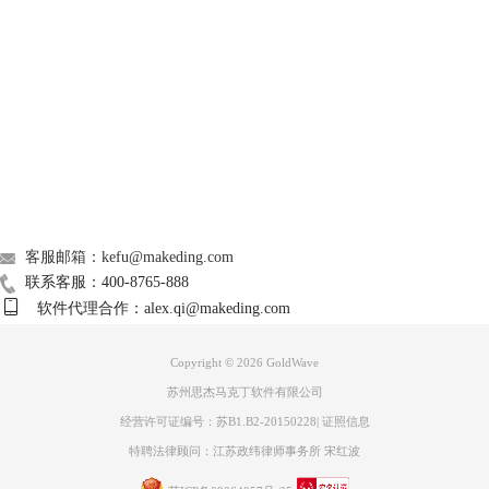
持续时间极短，并未达到设置数值，将不被视为静音。当音量和持续时间
均符合时，该片段才会被当做静音筛选出来。
Support
如果找到则放大选择，找到后会将被挑出来的音频放大在操作界面中。
About
广告联盟
联系我们
客服邮箱：kefu@makeding.com
联系客服：400-8765-888
软件代理合作：alex.qi@makeding.com
图片3：GoldWave某首歌曲查找静音结果
查找峰值/限幅：
Copyright © 2026
GoldWave
这个功能查找的是高于某一峰值的音频片段，设置的阈值就是查找条件的
苏州思杰马克丁软件有限公司
最低音量，只有高于这一峰值，才会被选择出来。
经营许可证编号：苏B1.B2-20150228
|
证照信息
特聘法律顾问：江苏政纬律师事务所 宋红波