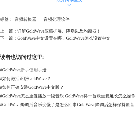
︾
标签：
音频转换器
，
音频处理软件
上一篇：
详解GoldWave压缩扩展、降噪以及均衡器！
下一篇：
GoldWave中文设置在哪，GoldWave怎么设置中文
读者也访问过这里:
图2 设置开始标记和设置完成标记
#
GoldWave新手使用手册
确定剪切区域，选择顶部工具栏“剪切”按钮，完成音频剪切。当然如果你
不想破坏视频完整性，你也可以选择“复制”按钮。
#
如何激活正版GoldWave？
#
如何正确安装GoldWave中文版？
#
GoldWave怎么重复播放一段音乐 GoldWave将一首歌重复延长怎么操作
#
GoldWave降调后音乐变慢了是怎么回事GoldWave降调后怎样保持原音
GoldWave