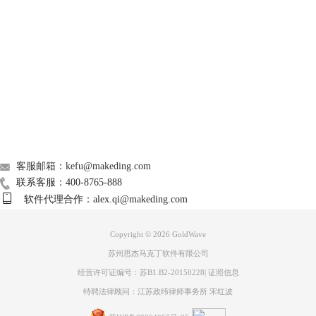
图3 音频剪切
Support
音频被剪切或者被复制之后，选择另外一个需要合并这段音频的位置，然
后将被剪切或者被复制的视频粘贴到合并位置。这里是将音频直接合并到
About
另外音频的尾部，当然也可以将音频合并在中间、开头等其他位置，这个
依据具体需求即可。
音频粘贴方式：一是选中粘贴位置右键选择“粘贴”（或者ctrl+v
广告联盟
）；二是选中粘贴位置，并且点击顶部工具栏“粘贴”按钮。
联系我们
客服邮箱：kefu@makeding.com
联系客服：400-8765-888
软件代理合作：alex.qi@makeding.com
Copyright © 2026
GoldWave
苏州思杰马克丁软件有限公司
经营许可证编号：苏B1.B2-20150228
|
证照信息
特聘法律顾问：江苏政纬律师事务所 宋红波