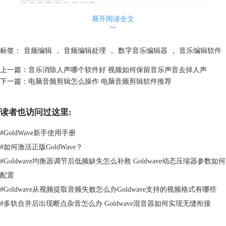
展开阅读全文
︾
标签：
音频编辑
，
音频编辑处理
，
数字音乐编辑器
，
音乐编辑软件
上一篇：
音乐消除人声哪个软件好 视频如何保留音乐声音去掉人声
下一篇：
电脑音频剪辑怎么操作 电脑音频剪辑软件推荐
读者也访问过这里:
图2：导入音频
#
GoldWave新手使用手册
3、创建好立体音频之后，在菜单栏找到效果，在打开的下拉菜单中找到
#
如何激活正版GoldWave？
立体声。而立体声又分为混音器、MaxMatch、平移、减少元音以及立体
#
Goldwave均衡器调节后低频缺失怎么补救 Goldwave动态压缩器参数如何
中心。
配置
#
Goldwave从视频提取音频失败怎么办Goldwave支持的视频格式有哪些
#
多轨合并后出现断点杂音怎么办 Goldwave混音器如何实现无缝衔接