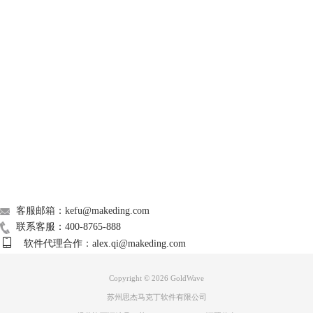
GoldWave
Support
图3：立体声效果
About
4、如果我们音频的声音左右不平衡，我们可以通过混音器调节声音的音
量。
广告联盟
联系我们
客服邮箱：kefu@makeding.com
联系客服：400-8765-888
软件代理合作：alex.qi@makeding.com
Copyright © 2026
GoldWave
苏州思杰马克丁软件有限公司