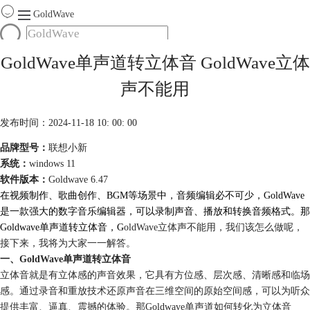
GoldWave
首页
GoldWave单声道转立体音 GoldWave立体
产品
声不能用
服务
下载
发布时间：2024-11-18 10: 00: 00
品牌型号：
联想小新
购买
系统：
windows 11
软件版本：
Goldwave 6.47
在视频制作、歌曲创作、BGM等场景中，音频编辑必不可少，GoldWave
是一款强大的数字音乐编辑器，可以录制声音、播放和转换音频格式。
那
Goldwave单声道转立体音，G
oldWave立体声不能用，我们该怎么做呢，
接下来，我将为大家一一解答。
一、GoldWave单声道转立体音
立体音就是有立体感的声音效果，它具有方位感、层次感、清晰感和临场
感。通过录音和重放技术还原声音在三维空间的原始空间感，可以为听众
提供丰富、逼真、震撼的体验。那Goldwave单声道如何转化为立体音