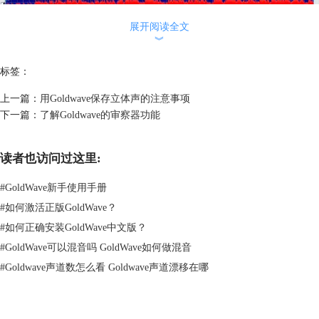
展开阅读全文
︾
图片2：主界面
标签：
3.录音完成后，点击停止按钮。接着就可以对声音进行裁剪了。在这个过
程中，你可以调节录音音量，也可以给声音降噪，又或者是变音等，都可
上一篇：
用Goldwave保存立体声的注意事项
以在这一步中完成。
下一篇：
了解Goldwave的审察器功能
4.在做好处理后，接下来，大家可以听听音频的开头结尾，右键设置开
始、完成标志，截取出合适的音频部分。
5.为了让声音过渡更加的自然，在“效果—音量”中，打开淡入和淡出窗
读者也访问过这里:
口，调节开头结尾的音量。
#
GoldWave新手使用手册
#
如何激活正版GoldWave？
#
如何正确安装GoldWave中文版？
#
GoldWave可以混音吗 GoldWave如何做混音
#
Goldwave声道数怎么看 Goldwave声道漂移在哪