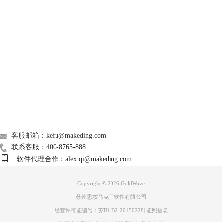
GoldWave
图片3：淡入
Support
About
广告联盟
联系我们
客服邮箱：kefu@makeding.com
图片4：淡出
联系客服：400-8765-888
6.这样，大概的音频编辑就完成。点击“文件——另存为”，选择合适的文
软件代理合作：alex.qi@makeding.com
件类型保存就可以了。
这样，用GoldWave完成从录制、编辑到保存的音频制作的过程就结束
Copyright © 2026
GoldWave
了，不知道小伙伴们学会了吗?如果你对GoldWave的其他内容，比如如何
苏州思杰马克丁软件有限公司
设置GoldWave内外部录音
，欢迎进入中文官网查看。
经营许可证编号：苏B1.B2-20150228
|
证照信息