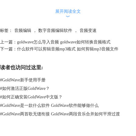
目前显示的是音频的默认播放速率，提高数值可以加快音频播放速度，减
展开阅读全文
小这个参数可以减慢速度。
︾
需要注意的是，修改后的速率可能由于与采样率不匹配而无法保存到文
件，这时需要使用“另存为”功能，使其保存为一个新的音频文件，才能将
标签：
音频编辑
，
数字音频编辑软件
，
音频变速
加快速度的音频保存下来。
二、GoldWave如何删除一部分录音
上一篇：
goldwave怎么导入音频 goldwave如何转换音频格式
在录制过程中，如果出现误差，可以直接补录该段，不必重新开始录音，
下一篇：
什么软件可以剪辑音频mp3格式 如何剪辑mp3音频文件
只要后期将误差片段删除即可。如果要使用GoldWave删除某一部分录
音，可以参考下述操作。
读者也访问过这里:
1.选择片段
找到要删除的片段，按住鼠标左键拖动将其选择。这是音频选择的基本方
#
GoldWave新手使用手册
法，在其他编辑操作中也会用到。
#
如何激活正版GoldWave？
如果一次框选范围不满意，可以拖动选择框两侧的边界线进行调整，以找
到较为完美的片段。
#
如何正确安装GoldWave中文版？
#
GoldWave是一款什么软件 GoldWave软件能够做什么
#
GoldWave两首歌无缝衔接 GoldWave两段音乐合并如何平滑过渡