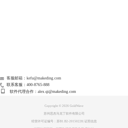
GoldWave
图3 选择片段
上图中，亮色部分是被选择的片段。
Support
2.删除片段
在工具栏中，有各个基础编辑的工具，包括复制、粘贴、剪切、删除等。
点击“删除”键，可将选中的片段删除。
About
广告联盟
联系我们
客服邮箱：kefu@makeding.com
图4 删除音频
联系客服：400-8765-888
软件代理合作：alex.qi@makeding.com
同样的，在“编辑”菜单下也可以找到这个功能。另外，将鼠标放在波形图
上，右键单击，在弹出的菜单中打开“编辑”菜单，也可以将该片段删除。
Copyright © 2026
GoldWave
习惯使用
快捷键
的朋友，可以使用键盘上的“Delete”键快速删除音频片
段。
苏州思杰马克丁软件有限公司
GoldWave还支持用户自定义操作快捷键。在“选项”菜单下的“键盘”中，可
经营许可证编号：苏B1.B2-20150228
|
证照信息
以设置软件的快捷键功能。