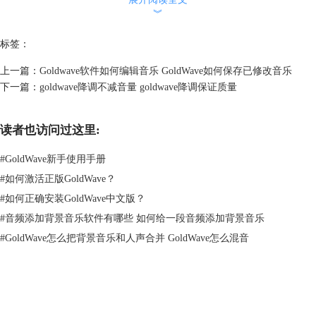
︾
标签：
图2：复制打鼓音频
上一篇：
Goldwave软件如何编辑音乐 GoldWave如何保存已修改音乐
下一篇：
goldwave降调不减音量 goldwave降调保证质量
步骤三，点击要添加混音效果的音频。
这个步骤对于刚学习软件的人员来说，是比较容易忘记的一个步骤。因为
是两个音频，所以要对那个音频进行编辑，就必须先选中那个音频才可以
读者也访问过这里:
进行操作。已经选中的音频窗口会呈现亮度，未选中音频会呈现灰色。
#
GoldWave新手使用手册
#
如何激活正版GoldWave？
#
如何正确安装GoldWave中文版？
#
音频添加背景音乐软件有哪些 如何给一段音频添加背景音乐
#
GoldWave怎么把背景音乐和人声合并 GoldWave怎么混音
GoldWave
图3：点击添加混音的音频