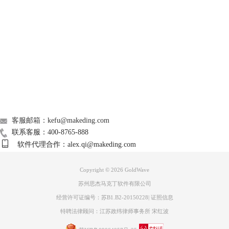
步骤四，点击“混合”功能。
Support
第一种，点击“编辑”→“混合”这一功能，来进行混音。
About
广告联盟
联系我们
客服邮箱：kefu@makeding.com
联系客服：400-8765-888
软件代理合作：alex.qi@makeding.com
Copyright © 2026
GoldWave
苏州思杰马克丁软件有限公司
经营许可证编号：苏B1.B2-20150228
|
证照信息
特聘法律顾问：江苏政纬律师事务所 宋红波