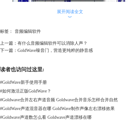
展开阅读全文
︾
图2 新建音频文件
标签：
音频编辑软件
在新建的音频中，我们先将左声道禁用。点击新建音频文件左侧上方的左
上一篇：
有什么音频编辑软件可以消除人声？
声道绿色勾选框，将其变为红色禁用状态。
下一篇：
GoldWave噪音门，营造更纯粹的静音感
读者也访问过这里:
#
GoldWave新手使用手册
#
如何激活正版GoldWave？
#
Goldwave合并左右声道音频 Goldwave合并音乐怎样合并自然
#
GoldWave声道混音器在哪 GoldWave制作声像左右漂移效果
#
Goldwave声道数怎么看 Goldwave声道漂移在哪