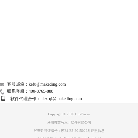
GoldWave
Support
About
广告联盟
图3 禁用左声道
联系我们
选中导入到GoldWave软件中的一个音频文件，点击其左侧下方的右声道
绿色勾选框，将其右声道变为禁用状态，选中其左声道右键复制音频。在
客服邮箱：kefu@makeding.com
新建的音频文件的右声道右键粘贴，完成新建音频文件的右声道音频转入
联系客服：400-8765-888
操作。
软件代理合作：alex.qi@makeding.com
Copyright © 2026
GoldWave
苏州思杰马克丁软件有限公司
经营许可证编号：苏B1.B2-20150228
|
证照信息