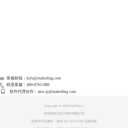
GoldWave
在出现的混合对话框中试听并设置合适的混合开始时间，点击【OK】就
生成了一段配乐朗诵音频。
Support
About
广告联盟
联系我们
客服邮箱：kefu@makeding.com
联系客服：400-8765-888
软件代理合作：alex.qi@makeding.com
图4 混合对话框界面
方法二、使用录音功能
Copyright © 2026
GoldWave
步骤一、打开电脑系统的音频管理器并设置打开麦克风侦听功能。设置路
苏州思杰马克丁软件有限公司
径为打开电脑【控制面板】-【硬件和声音】-【管理音频设备】-【录
经营许可证编号：苏B1.B2-20150228
|
证照信息
制】-【麦克风】，点击属性。