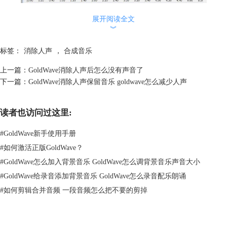
展开阅读全文
︾
2 导入音频文件界面
点击选择背景音乐全选音乐，然后点击GoldWave软件工具栏上方的【复
标签：
消除人声
，
合成音乐
制】指令完成复制，然后点击朗诵音频工作窗口并全选，再点击软件上方
上一篇：
GoldWave消除人声后怎么没有声音了
菜单栏【编辑】按钮，在其下拉菜单中找到【混合】按扭并点击进入混合
下一篇：
GoldWave消除人声保留音乐 goldwave怎么减少人声
界面。
读者也访问过这里:
#
GoldWave新手使用手册
#
如何激活正版GoldWave？
#
GoldWave怎么加入背景音乐 GoldWave怎么调背景音乐声音大小
#
GoldWave给录音添加背景音乐 GoldWave怎么录音配乐朗诵
#
如何剪辑合并音频 一段音频怎么把不要的剪掉
图3 混合指令界面