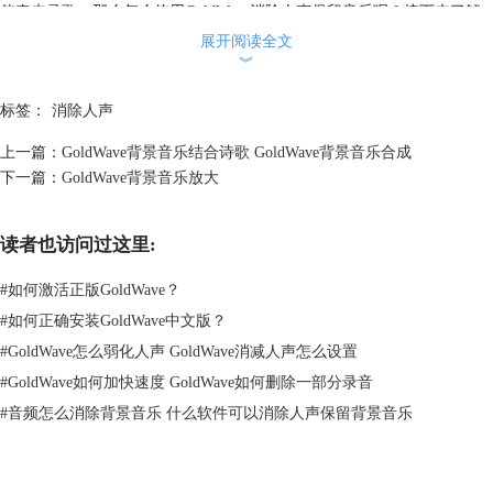
伴奏来录歌。那么怎么使用GoldWave消除人声保留音乐呢？接下来了解
一下具体怎么操作吧。
展开阅读全文
首先打开电脑中的GoldWave。点击左上角的“打开”，在跳出的选择框中
︾
选择要消除人声的音频文件，再点击选择框中下方的“打开”。
标签：
消除人声
上一篇：
GoldWave背景音乐结合诗歌 GoldWave背景音乐合成
下一篇：
GoldWave背景音乐放大
读者也访问过这里:
#
如何激活正版GoldWave？
#
如何正确安装GoldWave中文版？
图1 打开音频文件
#
GoldWave怎么弱化人声 GoldWave消减人声怎么设置
#
GoldWave如何加快速度 GoldWave如何删除一部分录音
接下来点击软件中的“通道混合器”图标，这时候会跳出一个混音器的选项
框。需要先在“预选”栏中选择“消除人声”功能，再点击下方的“OK”按钮。
#
音频怎么消除背景音乐 什么软件可以消除人声保留背景音乐