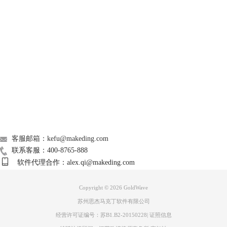
GoldWave
Support
About
图2 选择消除人声
这就消除了音乐中的人声，操作非常的简单。接下来可以点击右侧控制框
广告联盟
中点击“播放”图标试听一下效果。
联系我们
客服邮箱：kefu@makeding.com
联系客服：400-8765-888
软件代理合作：alex.qi@makeding.com
Copyright © 2026
GoldWave
苏州思杰马克丁软件有限公司
图3 试听效果
经营许可证编号：苏B1.B2-20150228
|
证照信息
以上就是怎么使用GoldWave消除人声保留音乐的教程。