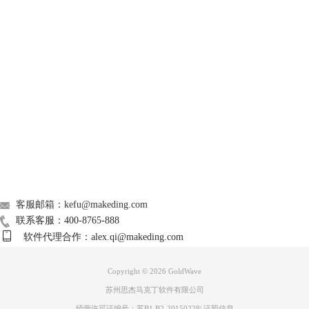
很多小伙伴会经常忘了这一步，导致只消除了标记出来的部分，而其它部
分的杂音没被消除掉。）
GoldWave
Support
About
广告联盟
联系我们
客服邮箱：kefu@makeding.com
联系客服：400-8765-888
软件代理合作：alex.qi@makeding.com
图3 复制和全选
Copyright © 2026
GoldWave
步骤四、点击效果菜单，再点击过滤菜单下的降噪命令。
苏州思杰马克丁软件有限公司
经营许可证编号：苏B1.B2-20150228
|
证照信息