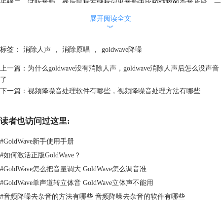
步骤二、试听音频，然后鼠标右键标记出音频中比较纯粹的杂音片段。一
般在音频的开始或者结尾处更容易找到纯粹的杂音片段，尽量不要标记到
展开阅读全文
音频原本的内容，不然很容易导致消除噪音后的音频出现失真的情况，也
︾
不要标记得太短，不然容易导致杂音消除不净。
标签：
消除人声
，
消除原唱
，
goldwave降噪
上一篇：
为什么goldwave没有消除人声，goldwave消除人声后怎么没声音
了
下一篇：
视频降噪音处理软件有哪些，视频降噪音处理方法有哪些
读者也访问过这里:
#
GoldWave新手使用手册
#
如何激活正版GoldWave？
#
GoldWave怎么把音量调大 GoldWave怎么调音准
#
GoldWave单声道转立体音 GoldWave立体声不能用
#
音频降噪去杂音的方法有哪些 音频降噪去杂音的软件有哪些
图2 标记
步骤三、复制刚才标记出来的杂音片段，然后全选音频（这一步很重要，