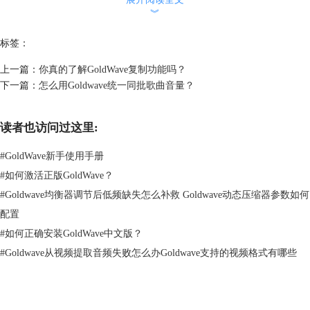
我们选择其中的一段，例如我们选择19.7s到50.4s这部分。点击鼠标右
︾
键，即可在菜单中选择设置开始标记和完成标记，之后你点击播放，他只
会播放你选定的这个区间里的内容。
标签：
好了，这就是我们选择区间之后的效果。
上一篇：
你真的了解GoldWave复制功能吗？
好了，接下来我们就要把我们选择的这段歌曲加上空灵效果了。我们点击
下一篇：
怎么用Goldwave统一同批歌曲音量？
菜单来中的“效果”，选择其中的“回声”。
读者也访问过这里:
#
GoldWave新手使用手册
#
如何激活正版GoldWave？
#
Goldwave均衡器调节后低频缺失怎么补救 Goldwave动态压缩器参数如何
配置
#
如何正确安装GoldWave中文版？
#
Goldwave从视频提取音频失败怎么办Goldwave支持的视频格式有哪些
图片3：回声
点击“回声”后，会出现下图所示的界面。我们可以通过调整“回声”“延
迟”“音量”“反馈”四个选项来改变歌曲的回声效果。