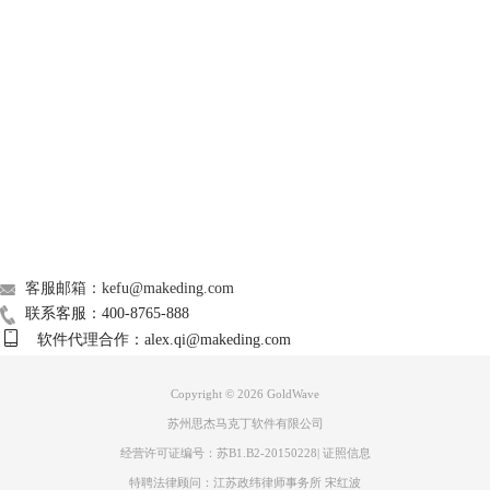
GoldWave
Support
About
广告联盟
联系我们
客服邮箱：kefu@makeding.com
联系客服：400-8765-888
软件代理合作：alex.qi@makeding.com
图片4：回声设置
Copyright © 2026
GoldWave
其中，“回声”可以设置你要创建的回声的数量，即你想产生几次回音 。
苏州思杰马克丁软件有限公司
“延迟”用来调整每次回声之间的时间，单位为秒，延迟的时间越长，回声
反弹的时间就越长，就是设置回音与主音或两次回音之间的间隔。
经营许可证编号：苏B1.B2-20150228
|
证照信息
“音量”是指回音的衰减量，以分贝为单位。
特聘法律顾问：江苏政纬律师事务所 宋红波