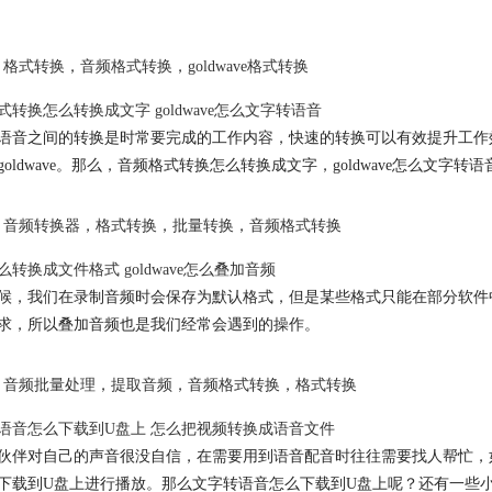
格式转换
，
音频格式转换
，
goldwave格式转换
式转换
怎么转换成文字 goldwave怎么文字转语音
语音之间的转换是时常要完成的工作内容，快速的转换可以有效提升工作
oldwave。那么，
音频格式转换
怎么转换成文字，goldwave怎么文字转语
音频转换器
，
格式转换
，
批量转换
，
音频格式转换
么转换成文件格式 goldwave怎么叠加音频
候，我们在录制音频时会保存为默认格式，但是某些格式只能在部分软件
求，所以叠加音频也是我们经常会遇到的操作。
音频批量处理
，
提取音频
，
音频格式转换
，
格式转换
语音怎么下载到U盘上 怎么把视频转换成语音文件
伙伴对自己的声音很没自信，在需要用到语音配音时往往需要找人帮忙，
下载到U盘上进行播放。那么文字转语音怎么下载到U盘上呢？还有一些