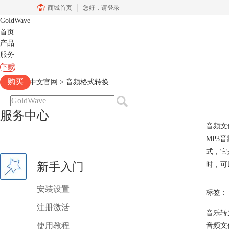
商城首页
您好，
请登录
GoldWave
首页
产品
服务
下载
购买
Goldwave中文官网
>
音频格式转换
服务中心
音频文
MP3
式，它
新手入门
时，可
安装设置
标签：
注册激活
音乐转
使用教程
音频文