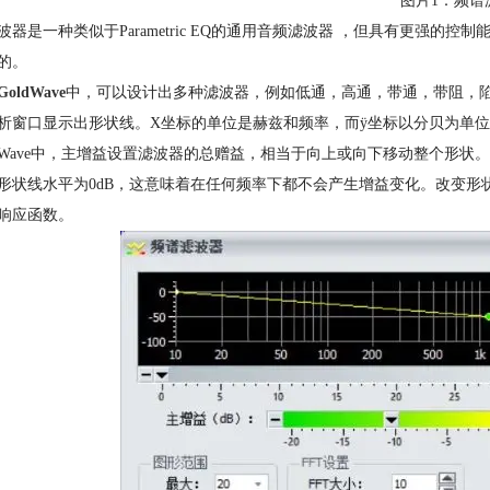
图片1：频谱
波器是一种类似于Parametric EQ的通用音频滤波器 ，但具有更强
的。
GoldWave
中，可以设计出多种滤波器，例如低通，高通，带通，带阻，陷
析窗口显示出形状线。X坐标的单位是赫兹和频率，而ÿ坐标以分贝为单
ldWave中，主增益设置滤波器的总赠益，相当于向上或向下移动整个形状
形状线水平为0dB，这意味着在任何频率下都不会产生增益变化。改变
响应函数。