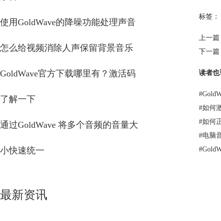
标签：
使用GoldWave的降噪功能处理声音
上一篇
怎么给视频消除人声保留背景音乐
下一篇
GoldWave官方下载哪里有？激活码
读者也
#
Gol
了解一下
#
如何激
#
如何正
通过GoldWave 将多个音频的音量大
#
电脑
小快速统一
#
Gol
最新资讯