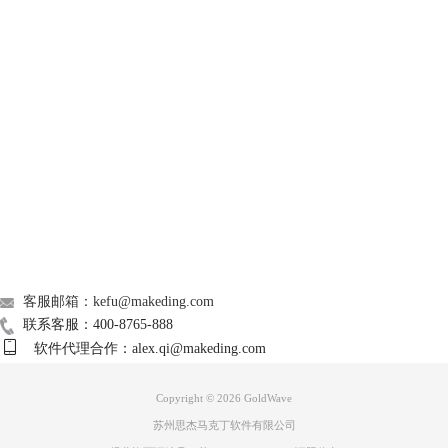
GoldWave
Support
About
广告联盟
图3：声音设置
联系我们
4、在“录制”的菜单下，右击“立体声混音”，选择启用。
5、在“设备”菜单下，选择“立体声混音”。在“播放”一栏中，可以对音量
客服邮箱：kefu@makeding.com
的大小进行设置。加号显示增大音量，减号显示减小音量。设置完毕后单
联系客服：400-8765-888
击“OK”即可。
软件代理合作：alex.qi@makeding.com
Copyright © 2026
GoldWave
苏州思杰马克丁软件有限公司