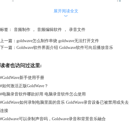
展开阅读全文
︾
标签：
音频制作
，
音频编辑软件
，
录音文件
上一篇：
goldwave怎么制作串烧 goldwave无法打开文件
图2：控制属性设置
下一篇：
Goldwave软件界面介绍 Goldwave软件可向后播放音乐
3、在这个设置对话框中，有播放、记录、视觉、设备和系统五个设置按
钮。单击“系统”按钮，选择“配置”。会弹出一个名为“声音”的设置对话
框。
读者也访问过这里:
#
GoldWave新手使用手册
#
如何激活正版GoldWave？
#
电脑录音软件哪款好用 电脑录音软件怎么使用
#
GoldWave如何录制电脑里面的音乐 GoldWave录音设备已被禁用或失去
连接
#
Goldwave可以录制声音吗，Goldwave录音和背景音乐融合