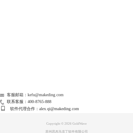
GoldWave
Support
图3 删除命令
About
二、音乐怎么转换成mp3格式
如本文开篇所说，mp3是应用最广泛的音频格式之一，在保障音质的前提
下可以尽可能节省文件的存储空间，goldwave作为一款专业的音频处理软
广告联盟
件，可以打开几乎所的音频格式文件，甚至是视频文件格式，所以在格式
联系我们
转换这方面的表面也是非常强悍的。接下来为大家讲解goldwave将音乐转
换成mp3格式的详细步骤：
客服邮箱：kefu@makeding.com
步骤一、在goldwave软件中打开需要转换的音乐文件。
联系客服：400-8765-888
步骤二、点击goldwave的选项菜单，在下拉菜单中点击文件格式。
软件代理合作：alex.qi@makeding.com
Copyright © 2026
GoldWave
苏州思杰马克丁软件有限公司