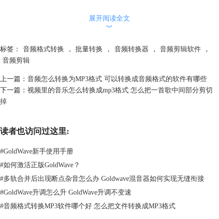
展开阅读全文
︾
标签：
音频格式转换
，
批量转换
，
音频转换器
，
音频剪辑软件
，
音频剪辑
上一篇：
音频怎么转换为MP3格式 可以转换成音频格式的软件有哪些
下一篇：
视频里的音乐怎么转换成mp3格式 怎么把一首歌中间部分剪切
掉
读者也访问过这里:
图2 标记删除片段
步骤三、使用快捷工具栏或者编辑菜单下的删除命令，同时也可以直接敲
#
GoldWave新手使用手册
击键盘上的del键进行删除。
#
如何激活正版GoldWave？
#
多轨合并后出现断点杂音怎么办 Goldwave混音器如何实现无缝衔接
#
GoldWave升调怎么升 GoldWave升调不变速
#
音频格式转换MP3软件哪个好 怎么把文件转换成MP3格式