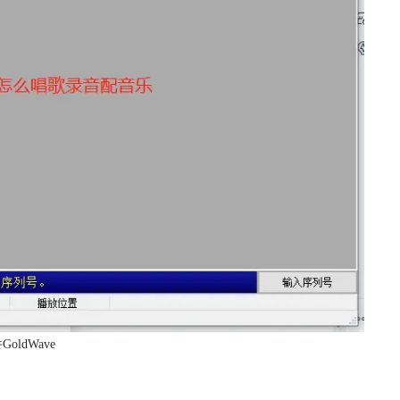
oldWave