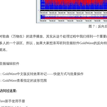
图 7：反向
对歌曲《万物生》的逆序播放。其实从这个处理过程中我们得到一个重要
多人的一个误区。所以，如果大家想亲耳听到
音频软件
GoldWave的
昵名。
音频编辑软件
：
GoldWave中文版反转效果补记——快捷方式与批量操作
：
GoldWave查看指定的波形范围
访问过这里:
dWave新手使用手册