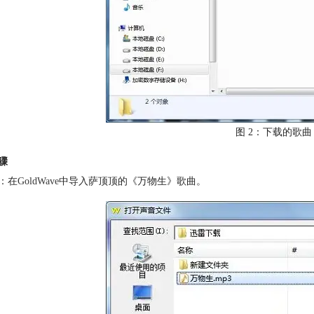
图 2：下载的歌
骤
：在
GoldWave
中导入萨顶顶的《万物生》歌曲。