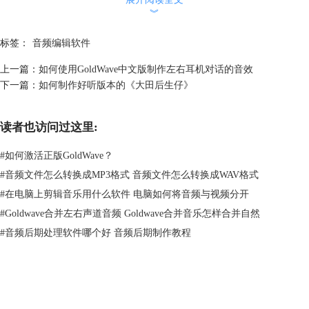
︾
标签：
音频编辑软件
上一篇：
如何使用GoldWave中文版制作左右耳机对话的音效
下一篇：
如何制作好听版本的《大田后生仔》
图二：新建双轨音频文件界面
读者也访问过这里:
在GoldWave中文版新建有一个时间稍长些的双轨空白音频文件，然后使
#
如何激活正版GoldWave？
用录音功能，录制对话功能，若希望呈现左右音响设备对话的效果，可利
#
音频文件怎么转换成MP3格式 音频文件怎么转换成WAV格式
用一下方案制作。
#
在电脑上剪辑音乐用什么软件 电脑如何将音频与视频分开
#
Goldwave合并左右声道音频 Goldwave合并音乐怎样合并自然
#
音频后期处理软件哪个好 音频后期制作教程
GoldWave