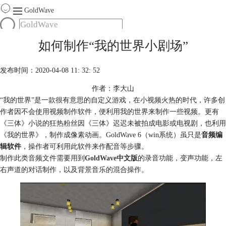
GoldWave
首页
如何制作“我的世界小剧场”
产品
服务
发布时间：2020-04-08 11: 32: 52
下载
作者：李大山
“我的世界”是一款很有意思的自定义游戏，在小视频火热的时代，许多创
购买
作者因不会使用视频制作软件，便利用我的世界来制作一些视频。更有
《三体》小说的狂热粉丝因《三体》迟迟未被拍成电影或电视剧，也利用
《我的世界》，制作成像素动画。GoldWave 6（win系统）虽只是
音频编
辑软件
，操作者可利用此软件来作配音等步骤。
制作此类音频文件需要用到
GoldWave中文版
的录音功能，变声功能，左
右声道的对话制作，以及背景音乐的混合操作。