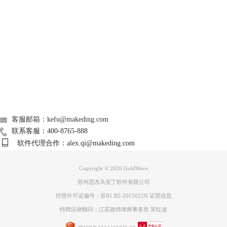
Support
图三：选中单轨录制界面
About
在使用GoldWave中文版录制音频内容时仅选中其中一个轨道录制，那么
其他未被选中的即为黑色界面。
广告联盟
联系我们
客服邮箱：kefu@makeding.com
联系客服：400-8765-888
软件代理合作：alex.qi@makeding.com
Copyright © 2026
GoldWave
苏州思杰马克丁软件有限公司
经营许可证编号：苏B1.B2-20150228
|
证照信息
特聘法律顾问：江苏政纬律师事务所 宋红波
图四：音频的变音效果的处理界面