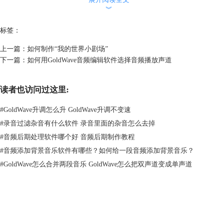
︾
图二：调整语速路径界面
标签：
在GoldWave中文版调整语速的效果为“音高”，通过调整音高来实现节奏
的加快。启动“音高”控制面板的途径有两种，即效果——音高与软件效果
上一篇：
如何制作“我的世界小剧场”
栏里的快捷键。
下一篇：
如何用GoldWave音频编辑软件选择音频播放声道
读者也访问过这里:
#
GoldWave升调怎么升 GoldWave升调不变速
#
录音过滤杂音有什么软件 录音里面的杂音怎么去掉
#
音频后期处理软件哪个好 音频后期制作教程
#
音频添加背景音乐软件有哪些？如何给一段音频添加背景音乐？
#
GoldWave怎么合并两段音乐 GoldWave怎么把双声道变成单声道
GoldWave