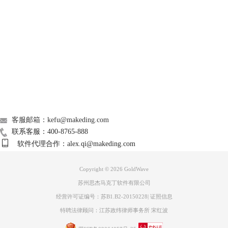
图三：“音高”控制面板界面
Support
对音频数据不太熟悉的操作者，可直接使用GoldWave中文版“
音高
”控制
面板下方“预设”效果进行设置，选中其中的“C/B/D”调，点击右侧绿色三
About
角键试听效果，不理想再做微调处理。但此时注意，图三中小编用圆圈标
注的“保持节奏”这里禁止勾选，我们操作的目的是为加快音频的节拍。
广告联盟
联系我们
客服邮箱：kefu@makeding.com
联系客服：400-8765-888
软件代理合作：alex.qi@makeding.com
Copyright © 2026
GoldWave
苏州思杰马克丁软件有限公司
经营许可证编号：苏B1.B2-20150228
|
证照信息
特聘法律顾问：江苏政纬律师事务所 宋红波