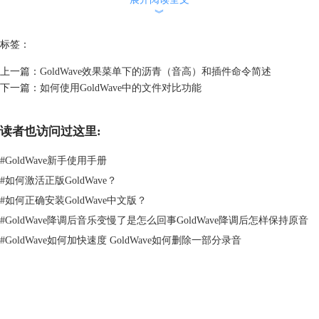
1． Ctrl+G
︾
这个组合键的功能是使音频跳转到指定的播放时间处。使用时要选中音频
标签：
文件，在键盘上同时敲击两个键，就会出现出现一个设置对话框，在对话
框中进行设置，就可以达到确定到某个具体时间处的音频的目的。想要快
上一篇：
GoldWave效果菜单下的沥青（音高）和插件命令简述
速剪辑音频，请参考：
用GoldWave进行音频剪切操作
下一篇：
如何使用GoldWave中的文件对比功能
读者也访问过这里:
#
GoldWave新手使用手册
#
如何激活正版GoldWave？
#
如何正确安装GoldWave中文版？
#
GoldWave降调后音乐变慢了是怎么回事GoldWave降调后怎样保持原音
#
GoldWave如何加快速度 GoldWave如何删除一部分录音
GoldWave