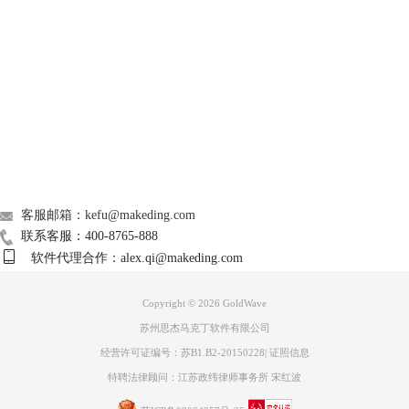
图片2：GoldWave导航播放位置
Support
由于最开始是处于音频的最开端，也就是时间为0处，所以时间的默认就
是0，这个可以进行设置更改。
播放位置有三个选项，分别是绝对，添加，删除，功能与之对应，绝对就
About
是跳转播放，添加就是在某一时间处添加音频，删除就是在某一时间处删
除音频。
广告联盟
3． H
这是一个键就可以做到的功能，但是要注意是大写，敲键盘的时候一定要
联系我们
记得开大写锁定才能有用。
客服邮箱：kefu@makeding.com
在GoldWave的控制窗口中，敲击大写的H，就会从鼠标光标位置开始播
联系客服：400-8765-888
放，非常方便。
软件代理合作：alex.qi@makeding.com
Copyright © 2026
GoldWave
苏州思杰马克丁软件有限公司
经营许可证编号：苏B1.B2-20150228
|
证照信息
特聘法律顾问：江苏政纬律师事务所 宋红波