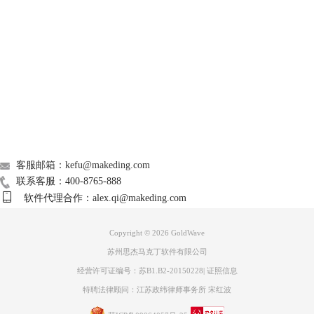
将这一范围内的不需要的音频过滤掉。静音的阀值越高，说明对文件处理
的力度越大。操作者尝试着根据自己需要对这些光标进行调整。
Support
这种方法，是对单一文件的处理，有些操作者一次需要处理的文件的数量
庞大，要做批处理。一次可以处理，成百上千的文件，速度也是非常的
快。
About
广告联盟
联系我们
客服邮箱：kefu@makeding.com
联系客服：400-8765-888
软件代理合作：alex.qi@makeding.com
Copyright © 2026
GoldWave
苏州思杰马克丁软件有限公司
经营许可证编号：苏B1.B2-20150228
|
证照信息
特聘法律顾问：江苏政纬律师事务所 宋红波