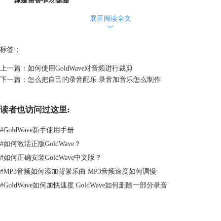
二、视频声音怎么降噪
视频声音怎么降噪，本文使用第二种方法，以使用GoldWave软件降噪为
展开阅读全文
例。
︾
打开GoldWave软件之后，点击打开
视频文件
，GoldWave软件会自动进行
音频解压缩处理，这样就不要提取音频文件这一步骤。
标签：
上一篇：
如何使用GoldWave对音频进行裁剪
下一篇：
怎么把自己的录音配乐 录音加音乐怎么制作
读者也访问过这里:
#
GoldWave新手使用手册
#
如何激活正版GoldWave？
#
如何正确安装GoldWave中文版？
图2：打开视频
#
MP3音频如何添加背景乐曲 MP3音频速度如何调慢
#
GoldWave如何加快速度 GoldWave如何删除一部分录音