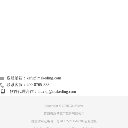
GoldWave
Support
About
广告联盟
图片3：GoldWave的频道选择器
在使用GoldWave编辑音频的时候，还有一个经常会遇到的问题，就是某
联系我们
些音频完成混合命令后会出现声音不平滑，有弹出或点击的现象出现，这
客服邮箱：kefu@makeding.com
些情况下可以使用混合标记命令加以调和。
联系客服：400-8765-888
混合标记命令也在编辑菜单中，主要用来平滑编辑点间的过渡，比如某些
软件代理合作：alex.qi@makeding.com
由于或粘贴导致的声音突兀现象。
Copyright © 2026
GoldWave
苏州思杰马克丁软件有限公司
经营许可证编号：苏B1.B2-20150228
|
证照信息