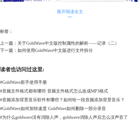
展开阅读全文
︾
标签：
上一篇：
关于GoldWave中文版控制属性的解析——记录（二）
下一篇：
如何使用GoldWave中文版进行文件拆分
图片2：GoldWave选择左声道效果图
读者也访问过这里:
分别选择左右声道在音频编辑中有非常实用的意义，可以将编辑命令和效
果命令分别添加到不同的声道中，制作出来的音频的复杂性和质量也就会
#
GoldWave新手使用手册
大大提高。
#
音频文件格式都有哪些 音频文件格式怎么改成MP3格式
但有一点值得注意，就是在使用重新 采样， 播放速率或立体声和多声道
#
音频添加背景音乐软件有哪些？如何给一段音频添加背景音乐？
效果等效果命令的时候，某些情况下可能会导致声道菜单下的子命令无法
#
GoldWave如何加快速度 GoldWave如何删除一部分录音
使用，这是由于要添加的命令的作用于音频声道上的特殊性所致。
在频道菜单中，第一个命令是选择频道命令，也就是会打开频道选择器，
#
为什么goldwave没有消除人声，goldwave消除人声后怎么没声音了
是选择频道的另一种更明显的操作方式。关于立体声道和左右声道的转
化，请参考：
如何使用GoldWave中文版将立体声转化成单声道