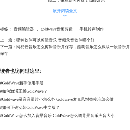
图一：将音频文件导入到软件中
展开阅读全文
2、通过软件右边的控制台可以对音乐进行简单的编辑，一般来说，被用
︾
作铃声的音乐需要相对高的响度和较短的播放时间，因此就需要将音乐的
响度与时间做出调整。
标签：
音频编辑器
，
goldwave音频剪辑
，
手机铃声制作
3、调整播放时间时，只需要将音乐两边的播放线拉取到合适的位置即
可，例如这里就将音乐的播放时间锁定在了1分30秒到2份40秒之间。而音
上一篇：
哪种软件可以剪辑音乐 音频录音软件哪个好
量的调整也能够在软件界面右侧的控制台中完成。
下一篇：
网易云音乐怎么剪辑音乐并保存，酷狗音乐怎么截取一段音乐并
保存
读者也访问过这里:
#
GoldWave新手使用手册
#
如何激活正版GoldWave？
#
Goldwave录音音量过小怎么办 Goldwave麦克风增益校准怎么做
#
如何正确安装GoldWave中文版？
#
GoldWave怎么加入背景音乐 GoldWave怎么调背景音乐声音大小
图二：调整音乐的播放长度以及响度