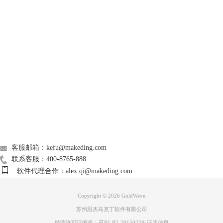
4、调整完成后，点击软件上方菜单栏中的【文件】，随后选择【另存
为】。
GoldWave
Support
About
广告联盟
联系我们
客服邮箱：kefu@makeding.com
联系客服：400-8765-888
图三：在菜单栏中点击【另存为】选项
软件代理合作：alex.qi@makeding.com
5、接着选择保存导出的位置，并且点击【保存类型】。在其中选择铃声
Copyright © 2026
GoldWave
的常用音频格式，这里选择导出为HIDI音乐样本格式。
苏州思杰马克丁软件有限公司
经营许可证编号：苏B1.B2-20150228
|
证照信息