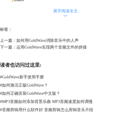
展开阅读全文
︾
标签：
上一篇：
如何用GoldWave消除音乐中的人声
下一篇：
运用GoldWave实现两个音频文件的拼接
读者也访问过这里:
#
GoldWave新手使用手册
#
如何激活正版GoldWave？
图2：设置开始标记处
#
如何正确安装GoldWave中文版？
#
MP3音频如何添加背景乐曲 MP3音频速度如何调慢
设置完成标记
#
音频剪辑用什么软件好 音频剪辑怎么剪辑音乐片段
再次通过试听的方式定位到音乐高潮的结束位置，即这首歌在1分20秒的
位置。当然也可以通过声音的波形判断。接着鼠标右键点击“设置完成标
记”，通过图3可以看到所选的区域就是整首音乐的高潮。