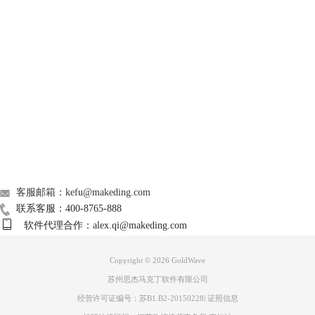
GoldWave
Support
About
广告联盟
联系我们
客服邮箱：kefu@makeding.com
图3：设置完成标记
联系客服：400-8765-888
修剪和复制粘贴
软件代理合作：alex.qi@makeding.com
修剪
要保留我们所选区域、删除未选区域，只需要在GoldWave菜单栏上点
Copyright © 2026
GoldWave
击“修剪”选项即可，如图4所示。
苏州思杰马克丁软件有限公司
经营许可证编号：苏B1.B2-20150228
|
证照信息