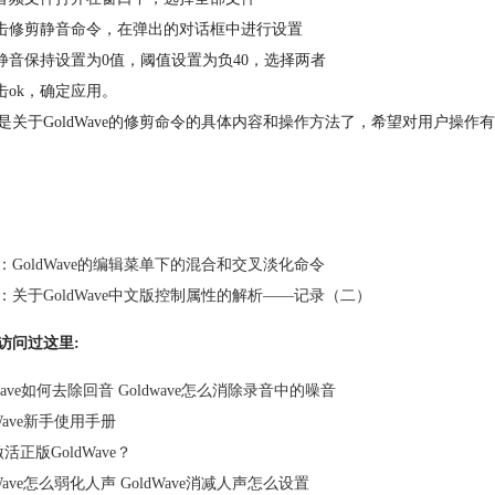
点击修剪静音命令，在弹出的对话框中进行设置
将静音保持设置为0值，阈值设置为负40，选择两者
点击ok，确定应用。
是关于GoldWave的修剪命令的具体内容和操作方法了，希望对用户操作有
：
GoldWave的编辑菜单下的混合和交叉淡化命令
：
关于GoldWave中文版控制属性的解析——记录（二）
访问过这里:
dwave如何去除回音 Goldwave怎么消除录音中的噪音
dWave新手使用手册
活正版GoldWave？
dWave怎么弱化人声 GoldWave消减人声怎么设置