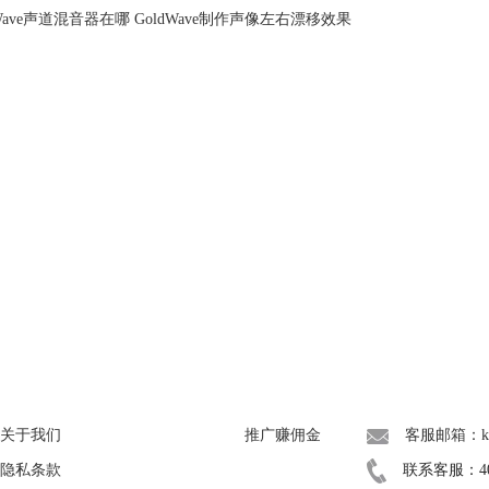
dWave声道混音器在哪 GoldWave制作声像左右漂移效果
About
广告联盟
联系我们
关于我们
推广赚佣金
客服邮箱：kef
隐私条款
联系客服：400