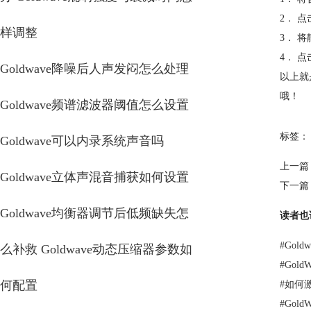
2． 
样调整
3． 
4． 
Goldwave降噪后人声发闷怎么处理
以上就
哦！
Goldwave频谱滤波器阈值怎么设置
标签：
Goldwave可以内录系统声音吗
上一篇
Goldwave立体声混音捕获如何设置
下一篇
Goldwave均衡器调节后低频缺失怎
读者也
#
Gol
么补救 Goldwave动态压缩器参数如
#
Gol
何配置
#
如何激
#
Gol