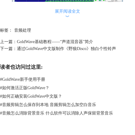
展开阅读全文
︾
标签：
音频处理
上一篇：
GoldWave基础教程——“声道混音器”简介
图2：打开文件后的界面
下一篇：
通过GoldWave中文版制作《野狼Disco》独白个性铃声
我们先将“哔”声音频全选中后，将它复制起来，或者使用快捷键Ctrl+C。
一定要全选中（快捷键Ctrl+A），不然音频可能不完整。
读者也访问过这里:
#
GoldWave新手使用手册
#
如何激活正版GoldWave？
#
如何正确安装GoldWave中文版？
#
音频剪辑怎么保存到本地 音频剪辑怎么加空白音乐
图3：复制音频界面
#
音频怎么消除背景音乐 什么软件可以消除人声保留背景音乐
接着我们在需要修改的音频中，定位好有脏话的部分，将其选择起来，删
除。然后再将已复制的那段音频在同一个位置粘贴进去。