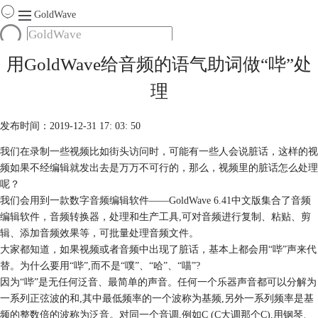
GoldWave
首页
用GoldWave给音频的语气助词做“哔”处
产品
理
服务
下载
发布时间：2019-12-31 17: 03: 50
我们在录制一些视频比如街头访问时，可能有一些人会说脏话，这样的视
购买
频如果不经编辑就发出去是万万不可行的，那么，视频里的脏话怎么处理
呢？
我们会用到一款数字音频编辑软件——GoldWave 6.41中文版集合了音频
编辑软件，音频转换器，处理和生产工具,可对音频进行复制、粘贴、剪
辑、添加音频效果等，可批量处理音频文件。
大家都知道，如果视频或者音频中出现了脏话，基本上都会用“哔”声来代
替。为什么要用“哔”,而不是“噗”、“哈”、“喵”?
因为“哔”是无任何泛音、最简单的声音。任何一个乐器声音都可以分解为
一系列正弦波的和,其中最低频率的一个波称为基频,另外一系列频率是基
频的整数倍的波称为泛音。对同一个音调,例如C (C大调那个C),用钢琴、