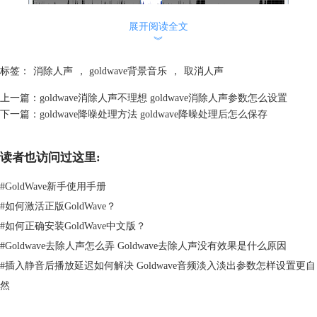
展开阅读全文
︾
标签：
消除人声
，
goldwave背景音乐
，
取消人声
上一篇：
goldwave消除人声不理想 goldwave消除人声参数怎么设置
图二：选中需要进行音频处理的部分
下一篇：
goldwave降噪处理方法 goldwave降噪处理后怎么保存
3、GoldWave软件中内置了降噪功能，降噪功能可以帮助我们将背景音乐
的声音降低，从而达到消除背景音乐的效果。在主页面上方的菜单栏中点
读者也访问过这里:
击【降噪】选项，进入降噪的主页面。
#
GoldWave新手使用手册
#
如何激活正版GoldWave？
#
如何正确安装GoldWave中文版？
#
Goldwave去除人声怎么弄 Goldwave去除人声没有效果是什么原因
#
插入静音后播放延迟如何解决 Goldwave音频淡入淡出参数怎样设置更自
然