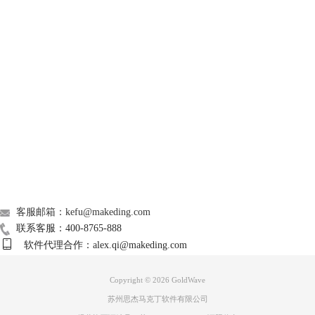
图三：进入降噪页面
GoldWave
4、在降噪界面对具体参数进行设置，设置完成后点击【OK】，软件会自
动对选中部分进行降噪处理。降噪完成后，大家可以回到主页面对降噪效
Support
果进行试听。
5、如果我们想更细致地将背景音乐声音消除，可以使用软件中的【审查
器】功能将音频中的背景音乐进行完全覆盖。在软件主页面中点击左上角
About
的【审查器】，随后在弹出的页面框中选择替代音频的内容，最后点击
【ok】即可完成音频的审查替代。
广告联盟
联系我们
客服邮箱：kefu@makeding.com
联系客服：400-8765-888
软件代理合作：alex.qi@makeding.com
Copyright © 2026
GoldWave
苏州思杰马克丁软件有限公司