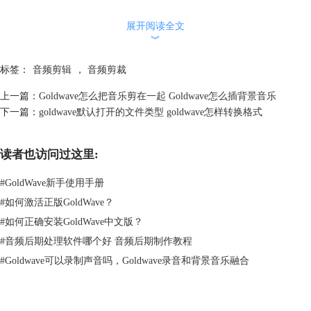
展开阅读全文
︾
标签：
音频剪辑
，
音频剪裁
上一篇：
Goldwave怎么把音乐剪在一起 Goldwave怎么插背景音乐
下一篇：
goldwave默认打开的文件类型 goldwave怎样转换格式
读者也访问过这里:
#
GoldWave新手使用手册
图2 复制粘贴
#
如何激活正版GoldWave？
2、删除法：标记片段完成后，点击软件上方的[编辑]菜单，在下拉菜中
#
如何正确安装GoldWave中文版？
[修剪]的折叠菜单中选择[都]，这时音频就只留下刚才标记的片段，如果
#
音频后期处理软件哪个好 音频后期制作教程
要裁剪掉刚才标记的片段留下未标记的部分，只要点击软件[编辑]菜单下
#
Goldwave可以录制声音吗，Goldwave录音和背景音乐融合
的删除就完成了。