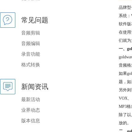
品牌型
系统：W
常见问题
软件版本
在使用
音频剪辑
们就为
音频编辑
一、g
录音功能
gold
格式转换
音频格
如果g
题，如
新闻资讯
另外则要
VOX
最新活动
MP3格
业界动态
除了以
版本信息
放的。
二、go