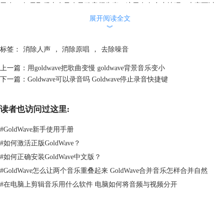
干净， 如果取得太多又会导致音频失真。这里在有个小技巧，大家可以
在音频的开端或者末尾去找样本片段可以找到较纯粹的噪音片段，在主要
展开阅读全文
︾
声音片段中找的样本要么数据太少会导致降噪不干净，要么样本包含太多
主要声音的数据，导致音频失真。
标签：
消除人声
，
消除原唱
，
去除噪音
上一篇：
用goldwave把歌曲变慢 goldwave背景音乐变小
下一篇：
Goldwave可以录音吗 Goldwave停止录音快捷键
读者也访问过这里:
#
GoldWave新手使用手册
#
如何激活正版GoldWave？
#
如何正确安装GoldWave中文版？
#
GoldWave怎么让两个音乐重叠起来 GoldWave合并音乐怎样合并自然
#
在电脑上剪辑音乐用什么软件 电脑如何将音频与视频分开
图2 复制噪音样本
步骤三：全选音频，这里一定要全选音频，因为接下的降噪操作是针对整
个音频进行的，如果没有全选的话只会消除已选择片段的噪音。很多刚使
用软件的小伙伴经常会忘了这一步。然后击软件[效果]菜单，鼠标移动到