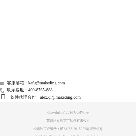
[过滤]，在弹出的折叠菜单中点击降噪 。
GoldWave
Support
About
广告联盟
联系我们
客服邮箱：kefu@makeding.com
联系客服：400-8765-888
软件代理合作：alex.qi@makeding.com
图3 全选音频并打开降噪界面
步骤四：在降噪界面选择[使用剪贴板]，点击[OK]确认。
Copyright © 2026
GoldWave
苏州思杰马克丁软件有限公司
经营许可证编号：苏B1.B2-20150228
|
证照信息