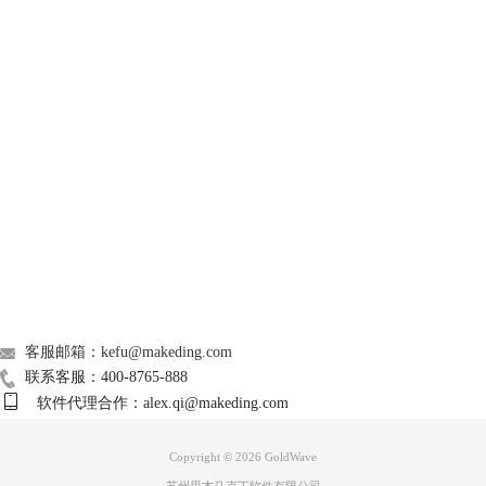
GoldWave
图3：混音器
Support
3、预设混音的效果。
About
广告联盟
联系我们
客服邮箱：kefu@makeding.com
联系客服：400-8765-888
图4：预设混音的效果
软件代理合作：alex.qi@makeding.com
4、预设完成后点击“OK”，关闭“混音器”选项窗口。重新试听音频，检查
效果。
Copyright © 2026
GoldWave