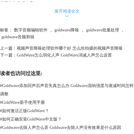
等平台的音频作品。
二、GoldWave如何做混音
展开阅读全文
︾
1、点击“打开一个文件”，选择我们需要混音的音频文件，将其导入到
GoldWave中。
标签：
数字音频编辑软件
，
goldwave降噪
，
goldwave批量处理
，
goldwave音频剪辑
上一篇：
视频声音降噪处理软件哪个好 怎么给拍摄的视频声音降噪
下一篇：
GoldWave怎么弱化人声 GoldWave消减人声怎么设置
读者也访问过这里:
#
Goldwave添加回声后声音失真怎么办 Goldwave混响强度与衰减时间怎样
图2：点击“打开一个文件”
调整
2、菜单栏选择“效果”，点击“立体声”——“混音器”。
#
GoldWave新手使用手册
#
如何激活正版GoldWave？
#
如何正确安装GoldWave中文版？
#
Goldwave去除人声怎么弄 Goldwave去除人声没有效果是什么原因