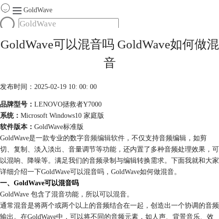
GoldWave
首页
GoldWave可以混音吗 GoldWave如何做混
产品
音
服务
下载
发布时间：2025-02-19 10: 00: 00
品牌型号：
LENOVO拯救者Y7000
购买
系统：
Microsoft Windows10 家庭版
软件版本：
GoldWave标准版
GoldWave是一款专业的数字
音频编辑软件
，不仅支持音频编辑，如剪
切、复制、淡入淡出、音量调节等功能，还内置了多种音频处理效果，可
以混响、降噪等。满足我们的音频录制与编辑转换需求。下面我就和大家
详细介绍一下GoldWave可以混音吗，GoldWave如何做混音。
一、GoldWave可以混音吗
GoldWave 包含了混音功能，所以可以混音。
通常混音是将两个或两个以上的音频结合在一起，创造出一个协调的音频
输出。在GoldWave中，可以将不同的音频元素，如人声、背景音乐、效