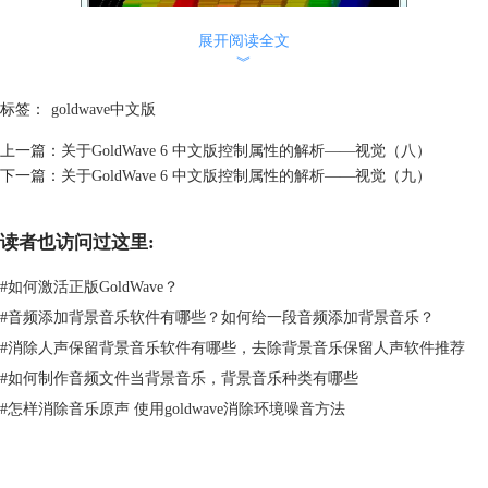
展开阅读全文
︾
标签：
goldwave中文版
上一篇：
关于GoldWave 6 中文版控制属性的解析——视觉（八）
下一篇：
关于GoldWave 6 中文版控制属性的解析——视觉（九）
读者也访问过这里:
#
如何激活正版GoldWave？
图二：视觉“右”—“3D栏”设置后界面
如图二所示，小编在上篇文章中介绍了“左”—“3D栏”设置时，首页控制台
#
音频添加背景音乐软件有哪些？如何给一段音频添加背景音乐？
仅显示如图二上半部“离散的彩虹”效果。若将“中央”—“3D栏”也做如是操
#
消除人声保留背景音乐软件有哪些，去除背景音乐保留人声软件推荐
作，GoldWave 6 中文版首页控制台界面是否会出现三个窗口呢？
#
如何制作音频文件当背景音乐，背景音乐种类有哪些
#
怎样消除音乐原声 使用goldwave消除环境噪音方法