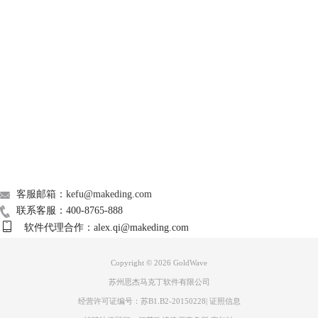
图三：对“左/右/中央”皆作“3D栏”设置操作界面
GoldWave
小编测试：将“左/右/中央”皆选中“3D栏”，对其颜色也分别做了设置。再
次播放音频内容，其显示效果同图二一致，未有变化。
Support
About
广告联盟
联系我们
客服邮箱：kefu@makeding.com
联系客服：400-8765-888
图四：“左”下拉框中“模拟仪表”所在位置界面
软件代理合作：alex.qi@makeding.com
小编对“左”下拉框中的“模拟仪表”选择后发现“模拟仪表”为效果展示操
作，后面设置为不可操作状态。
Copyright © 2026
GoldWave
苏州思杰马克丁软件有限公司
经营许可证编号：苏B1.B2-20150228
|
证照信息