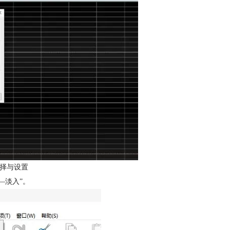
择与设置
—淡入”。