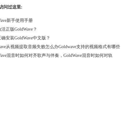
访问过这里:
dWave新手使用手册
活正版GoldWave？
确安装GoldWave中文版？
dwave从视频提取音频失败怎么办Goldwave支持的视频格式有哪些
dWave混音时如何对齐歌声与伴奏，GoldWave混音时如何对轨