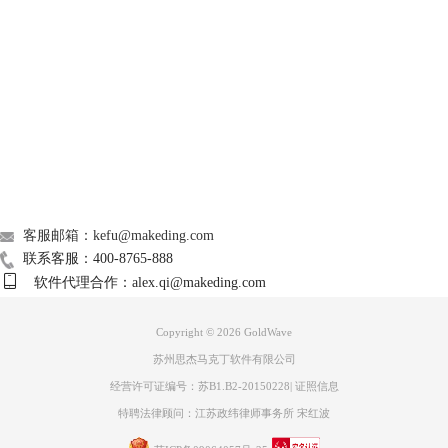
Support
About
广告联盟
图3 闪电音频格式转换器
联系我们
4、Audacity
客服邮箱：kefu@makeding.com
这是一款和goldwave一样也是专业的音频处理软件，支持跨平台运行，支
联系客服：400-8765-888
持绝大多数音频格式的相互转换。
软件代理合作：alex.qi@makeding.com
Copyright © 2026
GoldWave
苏州思杰马克丁软件有限公司
经营许可证编号：苏B1.B2-20150228
|
证照信息
特聘法律顾问：江苏政纬律师事务所 宋红波