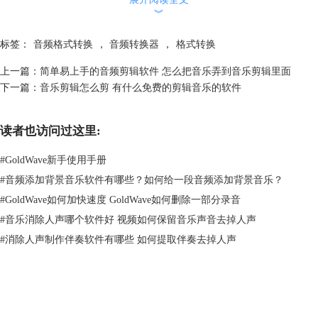
︾
标签：
音频格式转换
，
音频转换器
，
格式转换
上一篇：
简单易上手的音频剪辑软件 怎么把音乐弄到音乐剪辑里面
下一篇：
音乐剪辑怎么剪 有什么免费的剪辑音乐的软件
读者也访问过这里:
#
GoldWave新手使用手册
#
音频添加背景音乐软件有哪些？如何给一段音频添加背景音乐？
图2 格式工厂
#
GoldWave如何加快速度 GoldWave如何删除一部分录音
3、闪电音频格式转换器
#
音乐消除人声哪个软件好 视频如何保留音乐声音去掉人声
闪电音频格式转换器是一款多功能的音乐音频转换软件，有音频格式转
#
消除人声制作伴奏软件有哪些 如何提取伴奏去掉人声
换，合并等等功能，支持常见的几种音频格间的转换，操作也不难，可以
单个转换，也可以批量转换音频格式。
GoldWave