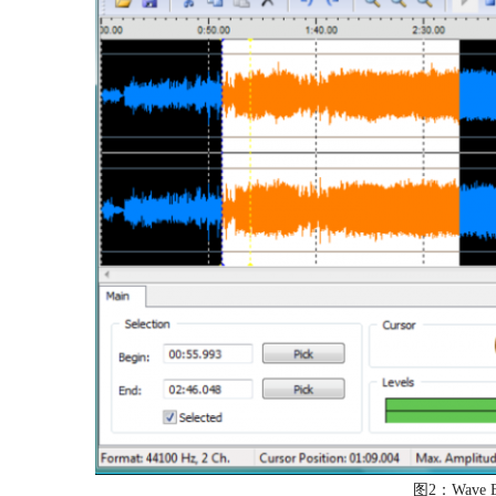
图2：Wave E