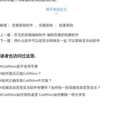
在时间轴上与视频的时间线精准匹配。
展开阅读全文
︾
标签：
音频剪辑软件
，
音频剪辑
，
批量剪辑
上一篇：
常见的音频编辑软件 编辑音频的电脑软件
下一篇：
用什么软件可以把音乐剪辑在一起 可以剪辑音乐的软件
读者也访问过这里:
#
GoldWave新手使用手册
#
如何激活正版GoldWave？
图2：会声会影
#
如何正确安装GoldWave中文版？
3. 音频合成软件
#
音频添加背景音乐软件有哪些？如何给一段音频添加背景音乐？
如果只是想简单剪辑与合成音频，可选择一些简单的音频合成软件，比如
#
GoldWave如何加快速度 GoldWave如何删除一部分录音
格式工厂等，可以进行简单的音频修剪与音频片段的拼接，但无其他音频
编辑功能，适合临时的音乐剪辑使用。