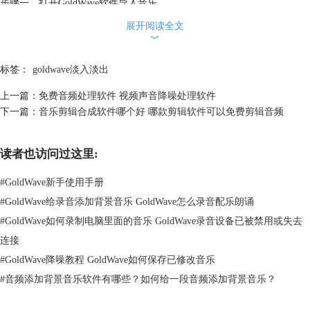
步骤一、打开GoldWave软件导入音乐
打开GoldWave软件，找到目标音乐文件将其直接拖入GoldWave软件界面
展开阅读全文
即可。还有一种方法是找到GoldWave软件上方工具栏的【打开】指令并
︾
点击，找到目前音乐文件在对话框中选择并点击【打开】。
标签：
goldwave淡入淡出
上一篇：
免费音频处理软件 视频声音降噪处理软件
下一篇：
音乐剪辑合成软件哪个好 哪款剪辑软件可以免费剪辑音频
读者也访问过这里:
#
GoldWave新手使用手册
#
GoldWave给录音添加背景音乐 GoldWave怎么录音配乐朗诵
#
GoldWave如何录制电脑里面的音乐 GoldWave录音设备已被禁用或失去
连接
#
GoldWave降噪教程 GoldWave如何保存已修改音乐
图2 打开文件指令
#
音频添加背景音乐软件有哪些？如何给一段音频添加背景音乐？
步骤二、选择淡入音乐片段