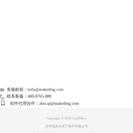
导入音乐后，通过鼠标拖动左右两边的大括号，设置好需要淡入的音乐片
段（如图3)所示。一般情况下，都是选择音乐的开头部分进行淡入。
GoldWave
Support
About
广告联盟
联系我们
客服邮箱：kefu@makeding.com
联系客服：400-8765-888
图3 选择淡入片段
软件代理合作：alex.qi@makeding.com
步骤三、找到淡入指令
接着点击软件上方菜单栏的【效果】，在其下拉菜单中找到【音量】，点
Copyright © 2026
GoldWave
击其右侧折叠菜单的【淡入】指令。
苏州思杰马克丁软件有限公司