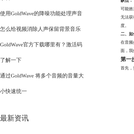
缺点：
可能效
使用GoldWave的降噪功能处理声音
无法获
度。
怎么给视频消除人声保留背景音乐
二、如
在音频
GoldWave官方下载哪里有？激活码
面，我
第一
了解一下
首先，
通过GoldWave 将多个音频的音量大
小快速统一
最新资讯