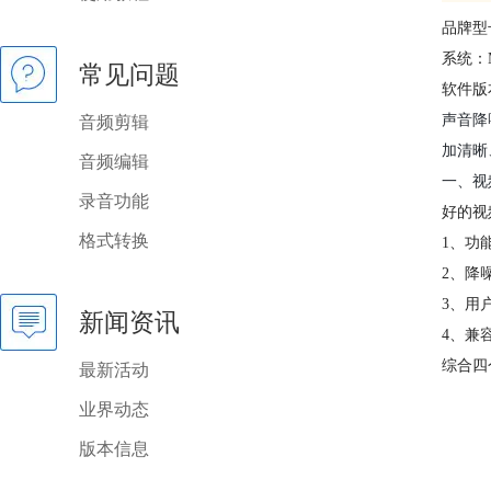
品牌型
系统：Mi
常见问题
软件版
声音降
音频剪辑
加清晰
音频编辑
一、视
录音功能
好的视
格式转换
1、功
2、降
3、用
新闻资讯
4、兼
综合四
最新活动
业界动态
版本信息